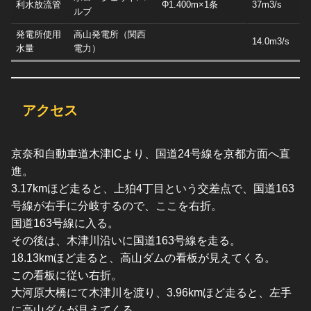
利水放流管
Φ1.400m×1条
37m3/s
ルブ
発電所使用
高山発電所（関西
14.0m3/s
水量
電力）
アクセス
京奈和自動車道木津ICより、国道24号線を京都方面へ直
進。
3.17kmほど走ると、上狛4丁目という交差点で、国道163
号線が右手に分岐するので、ここを右折。
国道163号線に入る。
その後は、木津川沿いに国道163号線を走る。
18.13kmほど走ると、高山ダムの看板が見えてくる。
この看板に従い右折。
大河原大橋にて木津川を渡り、3.96kmほど走ると、左手
に高山ダムが見えてくる。