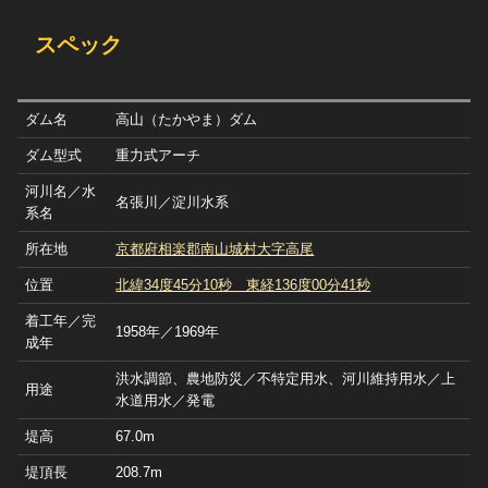
スペック
ダム名
高山（たかやま）ダム
ダム型式
重力式アーチ
河川名／水
名張川／淀川水系
系名
所在地
京都府相楽郡南山城村大字高尾
位置
北緯34度45分10秒 東経136度00分41秒
着工年／完
1958年／1969年
成年
洪水調節、農地防災／不特定用水、河川維持用水／上
用途
水道用水／発電
堤高
67.0m
堤頂長
208.7m