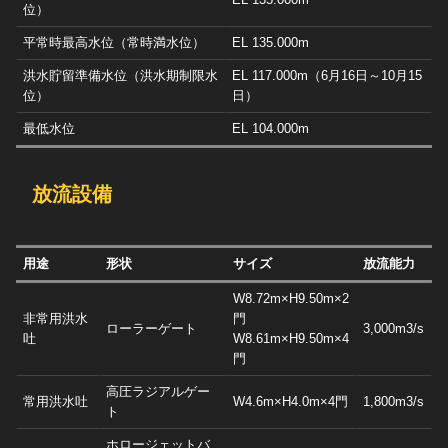
位）
平常時最高水位（常時満水位）
EL 135.000m
洪水貯留準備水位（洪水期制限水
EL 117.000m（6月16日～10月15
位）
日）
最低水位
EL 104.000m
放流設備
用途
形状
サイズ
放流能力
W8.72m×H9.50m×2
非常用洪水
門
ローラーゲート
3,000m3/s
吐
W8.61m×H9.50m×4
門
高圧ラジアルゲー
常用洪水吐
W4.6m×H4.0m×4門
1,800m3/s
ト
ホロージェットバ