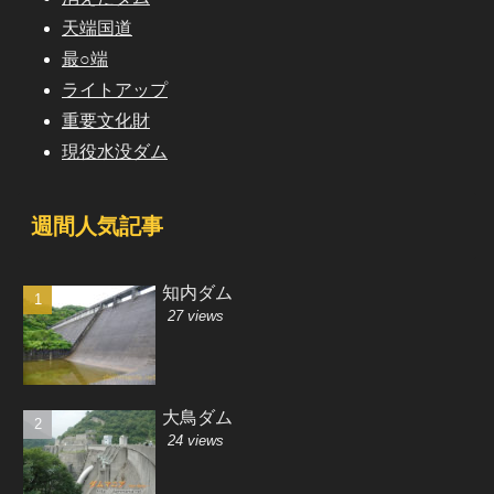
天端国道
最○端
ライトアップ
重要文化財
現役水没ダム
週間人気記事
知内ダム
27 views
大鳥ダム
24 views