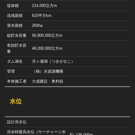
堤体積
214,000立方m
流域面積
615平方km
湛水面積
260ha
総貯水容量
56,800,000立方m
有効貯水容
49,200,000立方m
量
ダム湖名
月ヶ瀬湖（つきがせこ）
管理
（独）水資源機構
本体施工者
大成建設・奥村組
水位
設計洪水位
洪水時最高水位（サーチャージ水
EL 135.000m