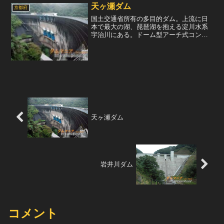
天ヶ瀬ダム
京都府
国土交通省所有の多目的ダム。上流に日
本で最大の湖、琵琶湖を抱える淀川水系
宇治川にある。ドーム型アーチ式コンク
リートダムという型式で、アーチダムの
なかでも群を抜いて美しい曲線美を持っ
ている。上流に琵琶湖を持つという事
で、水量がとても多く、よく...
天ヶ瀬ダム
岩井川ダム
コメント