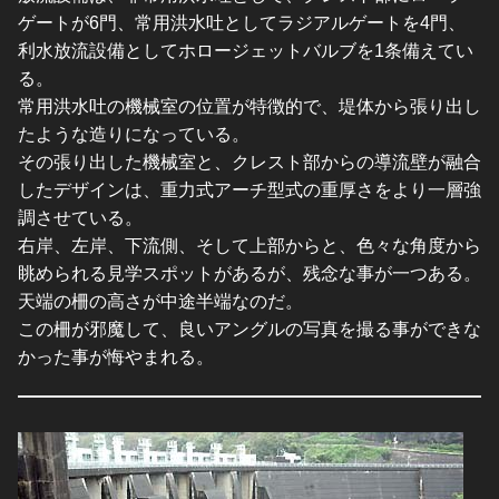
ゲートが6門、常用洪水吐としてラジアルゲートを4門、
利水放流設備としてホロージェットバルブを1条備えてい
る。
常用洪水吐の機械室の位置が特徴的で、堤体から張り出し
たような造りになっている。
その張り出した機械室と、クレスト部からの導流壁が融合
したデザインは、重力式アーチ型式の重厚さをより一層強
調させている。
右岸、左岸、下流側、そして上部からと、色々な角度から
眺められる見学スポットがあるが、残念な事が一つある。
天端の柵の高さが中途半端なのだ。
この柵が邪魔して、良いアングルの写真を撮る事ができな
かった事が悔やまれる。