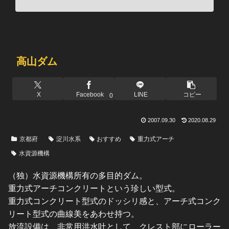
高山ダム
X
Facebook
LINE
コピー
0
2007.09.30
2020.08.29
京都府
淀川水系
おすすめ
重力式アーチ
水資源機構
（独）水資源機構所有の多目的ダム。
重力式アーチコンクリートという珍しい型式。
重力式コンクリート型式のドッシリ感と、アーチ式コンク
リート型式の曲線美をあわせ持つ。
放流設備は、非常用洪水吐として、クレスト部にローラー