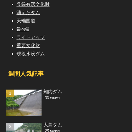
登録有形文化財
消えたダム
天端国道
最○端
ライトアップ
重要文化財
現役水没ダム
週間人気記事
知内ダム
30 views
大鳥ダム
25 views