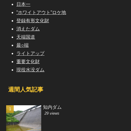
日本一
”ホワイトアウト”ロケ地
登録有形文化財
消えたダム
天端国道
最○端
ライトアップ
重要文化財
現役水没ダム
週間人気記事
知内ダム
29 views