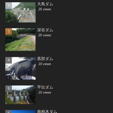
大鳥ダム
25 views
深谷ダム
20 views
黒部ダム
19 views
平出ダム
15 views
南相木ダム