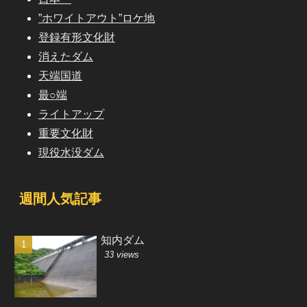
”ホワイトアウト”ロケ地
登録有形文化財
消えたダム
天端国道
最○端
ライトアップ
重要文化財
現役水没ダム
週間人気記事
知内ダム
33 views