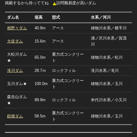
掲載するから待っててね
訪問難易度が高いダム
ダム名
堤高
型式
水系／河川
相野々ダム
40.8m
アース
雄物川水系／横手川
浦ノ沢川水系／賀茂
大堤ダム
15.6m
アース
川
大松川ダム
重力式コンクリー
65.0m
雄物川水系／松川
★
ト
滝川ダム
28.7ｍ
ロックフィル
滝川水系／滝川
重力式コンクリー
玉川ダム★
100.0m
雄物川水系／玉川
ト
森吉山ダム
89.9m
ロックフィル
米代川水系／小又川
★
重力式コンクリー
鎧畑ダム
58.5m
雄物川水系／玉川
ト