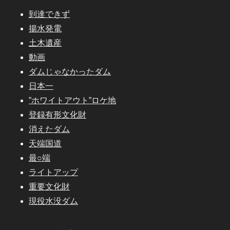
到達できず
揚水発電
土木遺産
動画
ダムじゃなかったダム
日本一
”ホワイトアウト”ロケ地
登録有形文化財
消えたダム
天端国道
最○端
ライトアップ
重要文化財
現役水没ダム