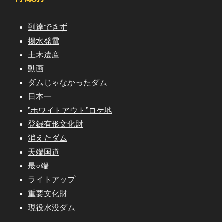
到達できず
揚水発電
土木遺産
動画
ダムじゃなかったダム
日本一
”ホワイトアウト”ロケ地
登録有形文化財
消えたダム
天端国道
最○端
ライトアップ
重要文化財
現役水没ダム