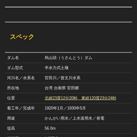
スペック
ダム名
烏山頭（うさんとう）ダム
ダム型式
半水力式土堰
河川名／水系名
官田川／曾文川水系
所在地
台湾 台南県 官田郷
位置
北緯23度12分20秒 東経120度23分24秒
着工年／完成年
1920年1月／1930年5月
用途
かんがい用水／上水道用水／発電
堤高
56.0m