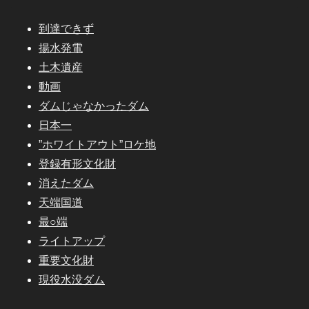
到達できず
揚水発電
土木遺産
動画
ダムじゃなかったダム
日本一
”ホワイトアウト”ロケ地
登録有形文化財
消えたダム
天端国道
最○端
ライトアップ
重要文化財
現役水没ダム