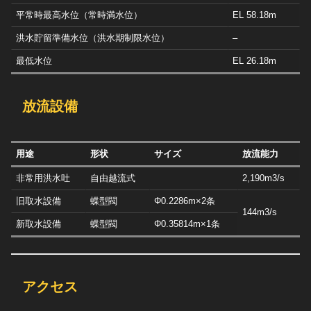
平常時最高水位（常時満水位）
EL 58.18m
洪水貯留準備水位（洪水期制限水位）
–
最低水位
EL 26.18m
放流設備
用途
形状
サイズ
放流能力
非常用洪水吐
自由越流式
2,190m3/s
旧取水設備
蝶型閥
Φ0.2286m×2条
144m3/s
新取水設備
蝶型閥
Φ0.35814m×1条
アクセス