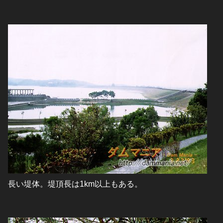
長い堤体。堤頂長は1km以上もある。