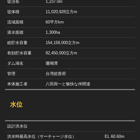
堤頂長
1,237.0m
堤体積
11,020,928立方m
流域面積
60平方km
湛水面積
1,300ha
総貯水容量
154,158,000立方m
有効貯水容量
82,450,000立方m
ダム湖名
珊瑚潭
管理
台湾総督府
本体施工者
八田與一と愉快な仲間達
水位
設計洪水位
洪水時最高水位（サーチャージ水位）
EL 60.60m