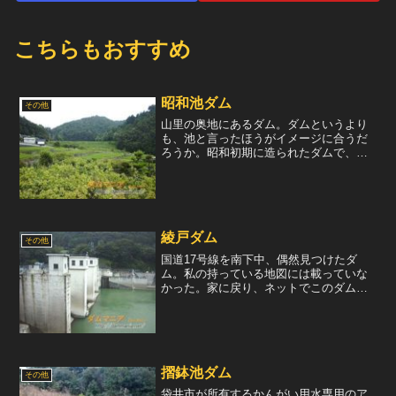
こちらもおすすめ
昭和池ダム
その他
山里の奥地にあるダム。ダムというより
も、池と言ったほうがイメージに合うだ
ろうか。昭和初期に造られたダムで、付
近に大正池というダムもある。もちろ
ん、大正池は大正時代に造られたらし
い。※（一財）日本ダム協会の調査に
て、ダムではなく堰と判断されま...
綾戸ダム
その他
国道17号線を南下中、偶然見つけたダ
ム。私の持っている地図には載っていな
かった。家に戻り、ネットでこのダムに
ついて調べたが、スペックが載っている
ページは無かった。全く持って正体不明
なダムである。※2004年、（財）日本ダ
ム協会様の調査により...
摺鉢池ダム
その他
袋井市が所有するかんがい用水専用のア