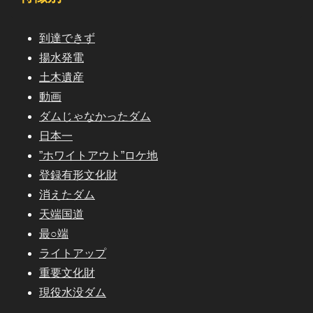
到達できず
揚水発電
土木遺産
動画
ダムじゃなかったダム
日本一
”ホワイトアウト”ロケ地
登録有形文化財
消えたダム
天端国道
最○端
ライトアップ
重要文化財
現役水没ダム