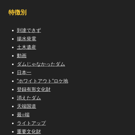
特徴別
到達できず
揚水発電
土木遺産
動画
ダムじゃなかったダム
日本一
”ホワイトアウト”ロケ地
登録有形文化財
消えたダム
天端国道
最○端
ライトアップ
重要文化財