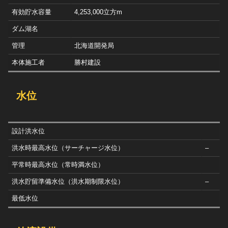
有効貯水容量
4,253,000立方m
ダム湖名
管理
北海道開発局
本体施工者
勝村建設
水位
設計洪水位
洪水時最高水位（サーチャージ水位）
–
平常時最高水位（常時満水位）
洪水貯留準備水位（洪水期制限水位）
–
最低水位