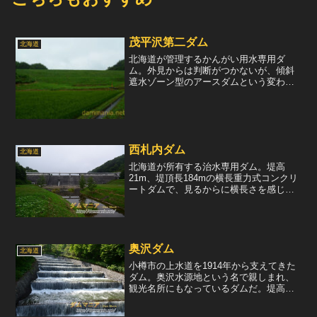
茂平沢第二ダム
北海道
北海道が管理するかんがい用水専用ダ
ム。外見からは判断がつかないが、傾斜
遮水ゾーン型のアースダムという変わっ
た型式。このダムから取水された水は、
直下の当別町茂平沢地区に送水され、
56haの田畑に供給されている。なお、こ
のダムの名前は茂平沢第二...
西札内ダム
北海道
北海道が所有する治水専用ダム。堤高
21m、堤頂長184mの横長重力式コンクリ
ートダムで、見るからに横長さを感じる
ことが出るダム。放流設備は常用洪水吐
としてコンジット部に自由越流式のもの
が1門、非常用洪水吐としてクレスト部に
自由越流式のものが...
奥沢ダム
北海道
小樽市の上水道を1914年から支えてきた
ダム。奥沢水源地という名で親しまれ、
観光名所にもなっているダムだ。堤高
28.2mのありふれたアースダムだが、余
水吐からの導流部が面白い形をしてい