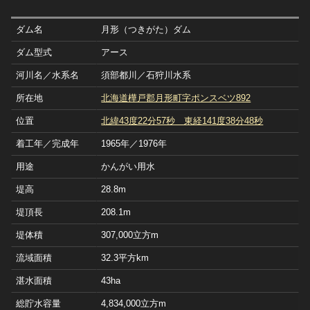
ダム名
月形（つきがた）ダム
ダム型式
アース
河川名／水系名
須部都川／石狩川水系
所在地
北海道樺戸郡月形町字ポンスベツ892
位置
北緯43度22分57秒 東経141度38分48秒
着工年／完成年
1965年／1976年
用途
かんがい用水
堤高
28.8m
堤頂長
208.1m
堤体積
307,000立方m
流域面積
32.3平方km
湛水面積
43ha
総貯水容量
4,834,000立方m