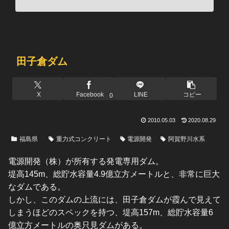
田子倉ダム
X
Facebook
LINE
コピー
0
2010.05.03
2020.08.29
福島県
重力式コンクリート
電源開発
阿賀野川水系
電源開発（株）が所有する発電専用ダム。
堤高145m、総貯水容量4.9億立方メートルと、非常に巨大
なダムである。
しかし、このダムの上流には、田子倉ダムが霞んで見えて
しまうほどのスペックを持つ、堤高157m、総貯水容量6
億立方メートルの奥只見ダムがある。