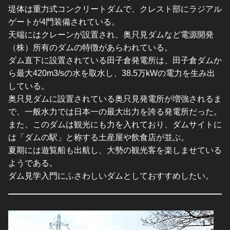
堤体は重力式コンクリートダムで、クレスト部にラジアル
ゲートが4門装備されている。
天端にはクレーンが設置され、奥只見ダムなど電源開発
（株）所有のダムの特徴があらわれている。
ダム直下に設置されている田子倉発電所は、田子倉ダムか
ら最大420m3/sの水を取水し、38.5万kWの電力を生み出
している。
奥只見ダムに設置されている奥只見発電所が増強されるま
で、一般水力では日本一の最大出力を誇る発電所だった。
また、このダムは観光にも力を入れており、ダムサイトに
は「ダムの駅」と称する土産屋や飲食店が並ぶ。
夏期には遊覧船も出航し、大勢の観光客を楽しませている
ようである。
ダム見学入門にふさわしいダムとしておすすめしたい。