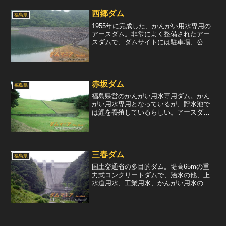
西郷ダム
福島県
1955年に完成した、かんがい用水専用の
アースダム。非常によく整備されたアー
スダムで、ダムサイトには駐車場、公園
やトイレなどがある。しかしながら、天
端は立入禁止で、肝心な所に入れないと
いう残酷な仕打ちを受ける。アースダム
だが、外観はまるでロ...
赤坂ダム
福島県
福島県営のかんがい用水専用ダム。かん
がい用水専用となっているが、貯水池で
は鯉を養殖しているらしい。アースダム
でだが底部は石垣になっており、あまり
見かけない造り。天端から直下を見下ろ
すと、堤体中央から水路が見えた。取材
日は大雨だったため、この...
三春ダム
福島県
国土交通省の多目的ダム。堤高65mの重
力式コンクリートダムで、治水の他、上
水道用水、工業用水、かんがい用水の確
保をおこなっている。このダムのデザイ
ンは非常に変わっており、下流面が石張
りの様相をしている。また、ゲート機械
室の屋根が三角形をして...