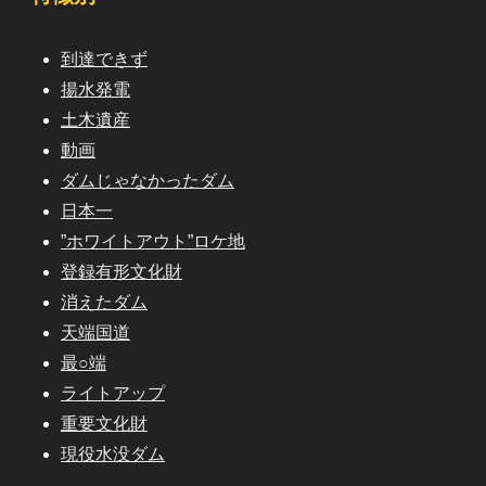
到達できず
揚水発電
土木遺産
動画
ダムじゃなかったダム
日本一
”ホワイトアウト”ロケ地
登録有形文化財
消えたダム
天端国道
最○端
ライトアップ
重要文化財
現役水没ダム