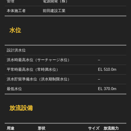
管理
電源開発（株）
本体施工者
前田建設工業
水位
設計洪水位
洪水時最高水位（サーチャージ水位）
–
平常時最高水位（常時満水位）
EL 510.0m
洪水貯留準備水位（洪水期制限水位）
–
最低水位
EL 370.0m
放流設備
用途
形状
サイズ
放流能力