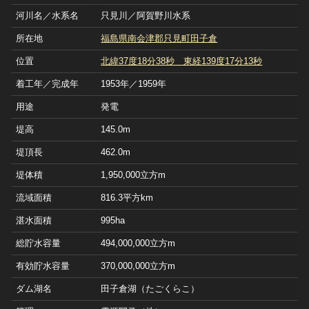
河川名／水系名
只見川／阿賀野川水系
所在地
福島県南会津郡只見町田子倉
位置
北緯37度18分38秒 東経139度17分13秒
着工年／完成年
1953年／1959年
用途
発電
堤高
145.0m
堤頂長
462.0m
堤体積
1,950,000立方m
流域面積
816.3平方km
湛水面積
995ha
総貯水容量
494,000,000立方m
有効貯水容量
370,000,000立方m
ダム湖名
田子倉湖（たごくらこ）