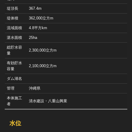
堤頂長
367.4m
堤体積
362,000立方m
流域面積
4.8平方km
湛水面積
25ha
総貯水容
2,300,000立方m
量
有効貯水
2,100,000立方m
容量
ダム湖名
管理
沖縄県
本体施工
清水建設・八重山興業
者
水位