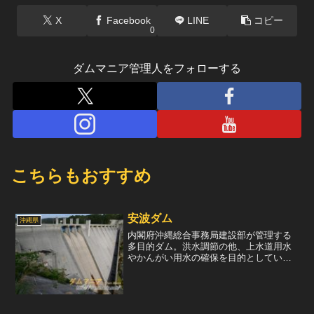
X
Facebook
LINE
コピー
0
ダムマニア管理人をフォローする
こちらもおすすめ
安波ダム
沖縄県
内閣府沖縄総合事務局建設部が管理する
多目的ダム。洪水調節の他、上水道用水
やかんがい用水の確保を目的としてい
る。このダムは沖縄北部5ダムのうちの一
つで、ここの水は導水管によって福地ダ
ムへと運ばれる。型式は重力式コンクリ
ートダムで、沖縄にしては...