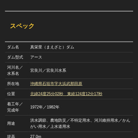
スペック
ダム名
真栄里（まえざと）ダム
ダム型式
アース
河川名／
宮良川／宮良川水系
水系名
所在地
沖縄県石垣市字大浜武那田原
位置
北緯24度25分02秒 東経124度12分17秒
着工年／
1972年／1982年
完成年
洪水調節、農地防災／不特定用水、河川維持用水／かん
用途
がい用水／上水道用水
堤高
27.0m