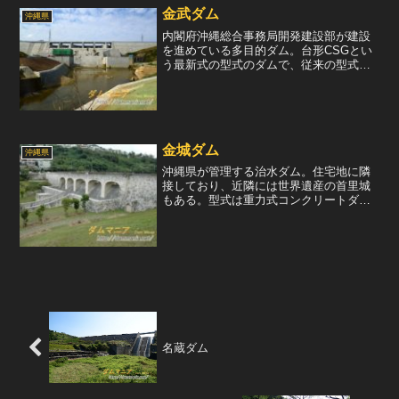
金武ダム
沖縄県
内閣府沖縄総合事務局開発建設部が建設
を進めている多目的ダム。台形CSGとい
う最新式の型式のダムで、従来の型式の
ダムよりも安上がりで骨材の選定が緩い
エコな形式であることが特徴。すぐ上流
に旧金武ダムがあったが、容量不足のた
め、旧金武ダムのすぐ下...
金城ダム
沖縄県
沖縄県が管理する治水ダム。住宅地に隣
接しており、近隣には世界遺産の首里城
もある。型式は重力式コンクリートダム
だが、デザインが素晴らしい。堤体は首
里城をイメージした形となっており、外
側は琉球石灰岩で石張りされている。石
張りは城壁の様なデザイン...
名蔵ダム