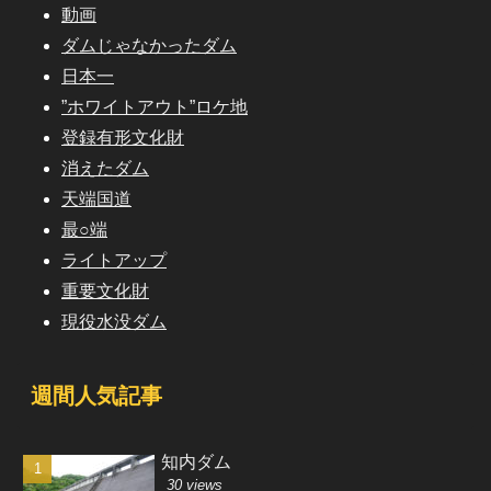
動画
ダムじゃなかったダム
日本一
”ホワイトアウト”ロケ地
登録有形文化財
消えたダム
天端国道
最○端
ライトアップ
重要文化財
現役水没ダム
週間人気記事
知内ダム
30 views