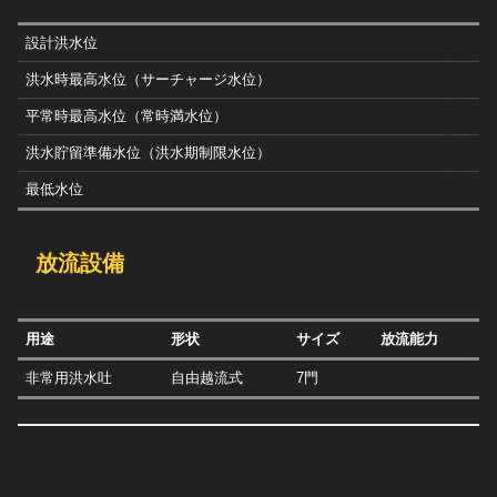
設計洪水位
洪水時最高水位（サーチャージ水位）
平常時最高水位（常時満水位）
洪水貯留準備水位（洪水期制限水位）
最低水位
放流設備
用途
形状
サイズ
放流能力
非常用洪水吐
自由越流式
7門