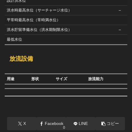
設計洪水位
洪水時最高水位（サーチャージ水位）
–
平常時最高水位（常時満水位）
洪水貯留準備水位（洪水期制限水位）
–
最低水位
放流設備
用途
形状
サイズ
放流能力
X
Facebook
LINE
コピー
0