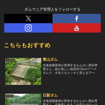
ダムマニア管理人をフォローする
こちらもおすすめ
青山ダム
北海道
北海道開発局が管理するかんがい用水専
用ダム。緑が美しい堤高35.5mのアース
ダムで、犬走りもクッキリ見えるアース
ダムのお手本の様なダム。余水吐および
減勢部が特徴的で、余水吐は曲線で構成
された自由越流式。そこから流れ出た水
は導流部を通り、スキ...
日新ダム
北海道
北海道開発局が所有するかんがい用水専
用ダム。北海道にあるこの高さのロック