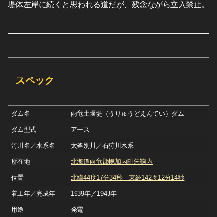
堤体左岸に続くと思われる道だが、残念ながら立入禁止。
スペック
ダム名
雨竜土堰堤（うりゅうどえんてい）ダム
ダム型式
アース
河川名／水系名
太釜別川／石狩川水系
所在地
北海道雨竜郡幌加内町朱鞠内
位置
北緯44度17分34秒 東経142度12分14秒
着工年／完成年
1939年／1943年
用途
発電