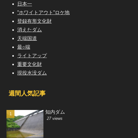
日本一
”ホワイトアウト”ロケ地
登録有形文化財
消えたダム
天端国道
最○端
ライトアップ
重要文化財
現役水没ダム
週間人気記事
知内ダム
27 views