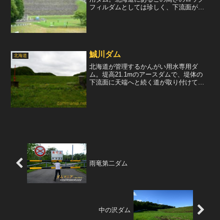
フィルダムとしては珍しく、下流面が芝
生で覆われておらず、リップラップがむ
き出しになっている。1926年、十勝岳の
噴火により河川の水が汚れ、かんがい用
水に適さない水になっ...
鯎川ダム
北海道
北海道が管理するかんがい用水専用ダ
ム。堤高21.1mのアースダムで、堤体の
下流面に天端へと続く道が取り付けてあ
る。本州にありがちなアースダムで、北
海道にあるアースダムとは違った雰囲
気。下流より堤体を眺める。本州にあり
がちな雰囲気のアースダム...
雨竜第二ダム
中の沢ダム