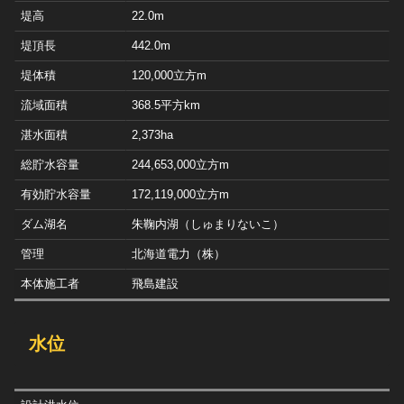
堤高
22.0m
堤頂長
442.0m
堤体積
120,000立方m
流域面積
368.5平方km
湛水面積
2,373ha
総貯水容量
244,653,000立方m
有効貯水容量
172,119,000立方m
ダム湖名
朱鞠内湖（しゅまりないこ）
管理
北海道電力（株）
本体施工者
飛島建設
水位