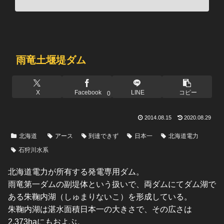
雨竜土堰堤ダム
X
Facebook
LINE
コピー
0
2014.08.15
2020.08.29
北海道
アース
到達できず
日本一
北海道電力
石狩川水系
北海道電力が所有する発電専用ダム。
雨竜第一ダムの副堤体という扱いで、両ダムにてダム湖で
ある朱鞠内湖（しゅまりないこ）を形成している。
朱鞠内湖は湛水面積日本一の大きさで、その広さは
2,373haにもおよぶ。