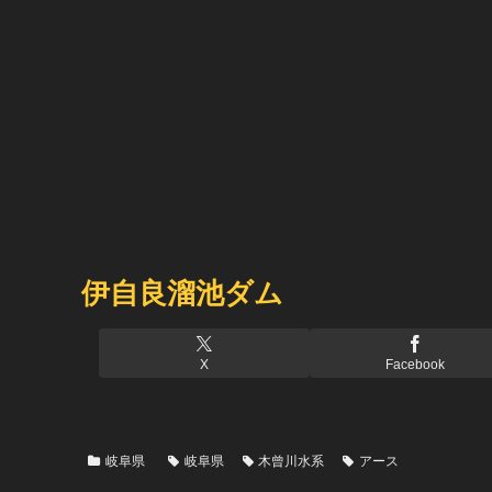
伊自良溜池ダム
X
Facebook
岐阜県
岐阜県
木曾川水系
アース