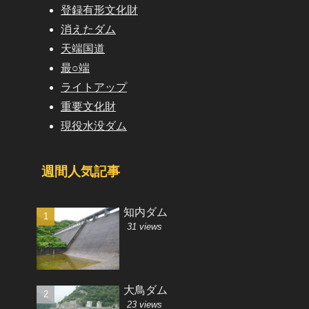
登録有形文化財
消えたダム
天端国道
最○端
ライトアップ
重要文化財
現役水没ダム
週間人気記事
知内ダム
31 views
大鳥ダム
23 views