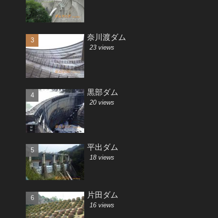
奈川渡ダム
23 views
黒部ダム
20 views
平出ダム
18 views
片田ダム
16 views