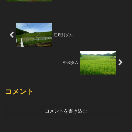
要因なのだろうか。堤高は35.3m、堤頂
長は199.5...
江丹別ダム
中和ダム
コメント
コメントを書き込む