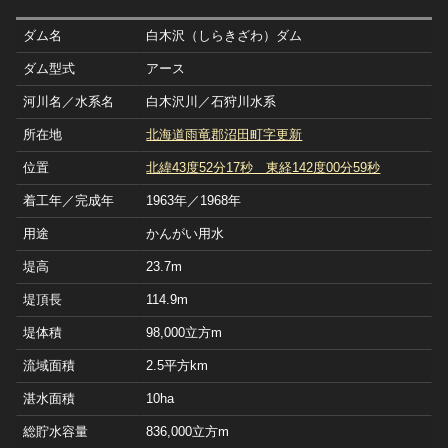
ダム名
白木沢（しらきざわ）ダム
ダム型式
アース
河川名／水系名
白木沢川／石狩川水系
所在地
北海道雨竜郡沼田町字更新
位置
北緯43度52分17秒 東経142度00分59秒
着工年／完成年
1963年／1968年
用途
かんがい用水
堤高
23.7m
堤頂長
114.9m
堤体積
98,000立方m
流域面積
2.5平方km
湛水面積
10ha
総貯水容量
836,000立方m