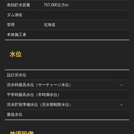
有効貯水容量
757,000立方m
ダム湖名
管理
北海道
本体施工者
水位
設計洪水位
洪水時最高水位（サーチャージ水位）
–
平常時最高水位（常時満水位）
洪水貯留準備水位（洪水期制限水位）
–
最低水位
放流設備