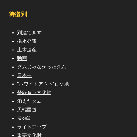
特徴別
到達できず
揚水発電
土木遺産
動画
ダムじゃなかったダム
日本一
”ホワイトアウト”ロケ地
登録有形文化財
消えたダム
天端国道
最○端
ライトアップ
重要文化財