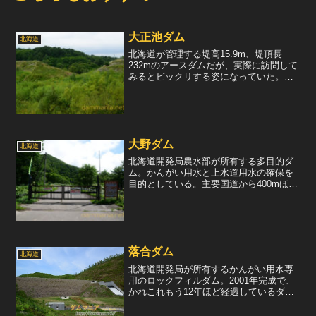
大正池ダム
北海道
北海道が管理する堤高15.9m、堤頂長
232mのアースダムだが、実際に訪問して
みるとビックリする姿になっていた。ダ
ム湖と思われる部分には水が無く、なぜ
だと思い、堤体を見てみると、堤体に大
きな切れ込みが入っていた。調べてみる
と、2010年にダ...
大野ダム
北海道
北海道開発局農水部が所有する多目的ダ
ム。かんがい用水と上水道用水の確保を
目的としている。主要国道から400mほど
奥地にあるダムだが、入口は閉鎖されて
おり近づくことはできない。また、望遠
に堤体を眺めることもできない残念なダ
ムである。国道227...
落合ダム
北海道
北海道開発局が所有するかんがい用水専
用のロックフィルダム。2001年完成で、
かれこれもう12年ほど経過しているダム
だが、まだ随所に新しさを感じる。白色
系のリップラップが古さを感じさせない