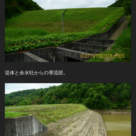
堤体と余水吐からの導流部。