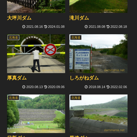
大坪川ダム
滝川ダム
2021.08.16
2024.01.08
2021.08.08
2022.08.18
北海道
北海道
厚真ダム
しろがねダム
2020.08.13
2020.09.06
2018.08.14
2022.02.06
北海道
北海道