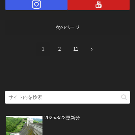
次のページ
次
1
2
11
へ
2025/8/23更新分