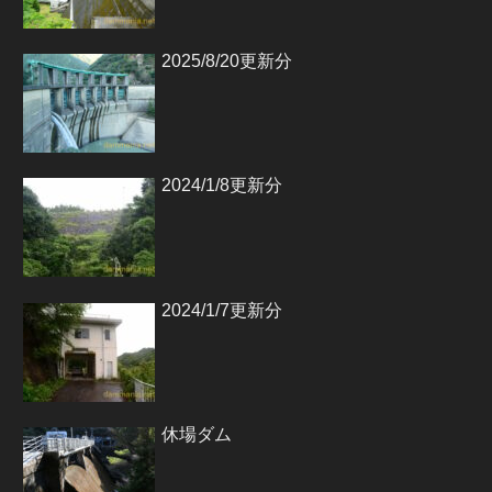
2025/8/20更新分
2024/1/8更新分
2024/1/7更新分
休場ダム