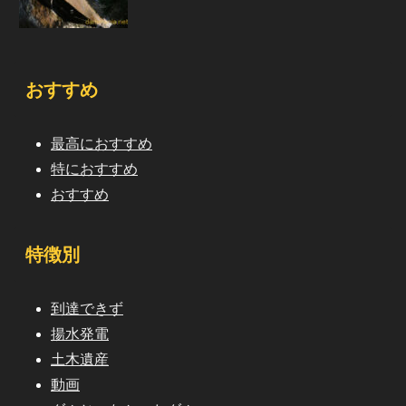
おすすめ
最高におすすめ
特におすすめ
おすすめ
特徴別
到達できず
揚水発電
土木遺産
動画