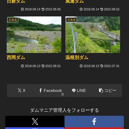
日新ダム
風連ダム
2018.08.14
2022.08.05
2018.08.14
2022.08.02
北海道
北海道
西岡ダム
温根別ダム
2018.08.13
2022.08.01
2018.08.13
2022.07.31
X
Facebook
LINE
コピー
0
ダムマニア管理人をフォローする