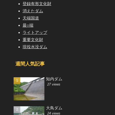
登録有形文化財
消えたダム
天端国道
最○端
ライトアップ
重要文化財
現役水没ダム
週間人気記事
知内ダム
27 views
大鳥ダム
24 views