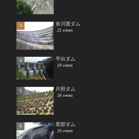
奈川渡ダム
21 views
平出ダム
18 views
片田ダム
16 views
黒部ダム
16 views