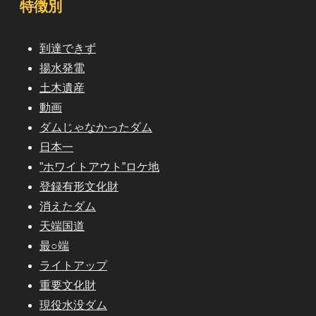
特徴別
到達できず
揚水発電
土木遺産
動画
ダムじゃなかったダム
日本一
”ホワイトアウト”ロケ地
登録有形文化財
消えたダム
天端国道
最○端
ライトアップ
重要文化財
現役水没ダム