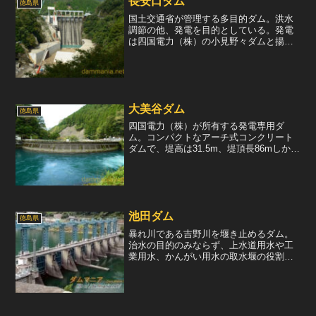
長安口ダム
徳島県
国土交通省が管理する多目的ダム。洪水
調節の他、発電を目的としている。発電
は四国電力（株）の小見野々ダムと揚水
発電をしており、このダムは下部ダムに
あたる。堤体は堤高85.5mの重力式コン
クリートダムで、クレスト部にローラー
ゲートを6門有してい...
大美谷ダム
徳島県
四国電力（株）が所有する発電専用ダ
ム。コンパクトなアーチ式コンクリート
ダムで、堤高は31.5m、堤頂長86mしかな
い。外見は非常にかわいらしく、そのく
せ、下流側にオーバーハングしているド
ーム型アーチなので、ダムとしてのかっ
こよさも兼ね備えて...
池田ダム
徳島県
暴れ川である吉野川を堰き止めるダム。
治水の目的のみならず、上水道用水や工
業用水、かんがい用水の取水堰の役割も
果たす。このダムから香川県に向けて香
川用水、徳島県用として吉野川北岸用水
を取水している。堤体は川幅が広い河川
にある一般的な重力式コン...