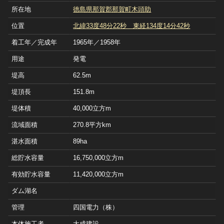
所在地
徳島県那賀郡那賀町木頭助
位置
北緯33度48分22秒 東経134度14分42秒
着工年／完成年
1965年／1958年
用途
発電
堤高
62.5m
堤頂長
151.8m
堤体積
40,000立方m
流域面積
270.8平方km
湛水面積
89ha
総貯水容量
16,750,000立方m
有効貯水容量
11,420,000立方m
ダム湖名
管理
四国電力（株）
本体施工者
大成建設