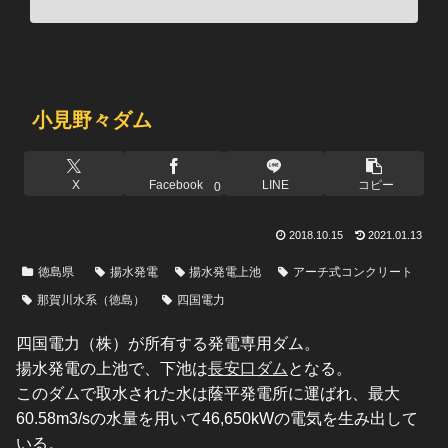
小見野々ダム
X
Facebook
LINE
コピー
0
2018.10.15
2021.01.13
徳島県
揚水発電
揚水発電上池
アーチ式コンクリート
那賀川水系（徳島）
四国電力
四国電力（株）が所有する発電専用ダム。
揚水発電の上池で、下池は
長安口ダム
となる。
このダムで取水された水は蔭平発電所に運ばれ、最大
60.58m3/sの水量を用いて46,650kWの電気を生み出して
いる。