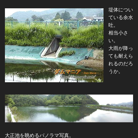
堤体につい
ている余水
吐。
相当小さ
い。
大雨が降っ
ても耐えら
れるのだろ
うか。
大正池を眺めるパノラマ写真。