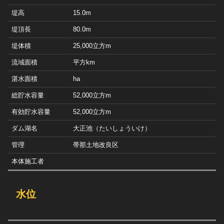
堤高
15.0m
堤頂長
80.0m
堤体積
25,000立方m
流域面積
平方km
湛水面積
ha
総貯水容量
52,000立方m
有効貯水容量
52,000立方m
ダム湖名
大正池（たいしょういけ）
管理
帯那土地改良区
本体施工者
水位