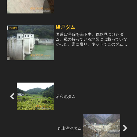
る。左右に取水塔が二本ずつあるが、左
の取水塔から取水された水はアリゾナ州
の発電所へ、右の取水塔から取水された
水はネバダ州の発電所へ導...
綾戸ダム
その他
国道17号線を南下中、偶然見つけたダ
ム。私の持っている地図には載っていな
かった。家に戻り、ネットでこのダムに
ついて調べたが、スペックが載っている
ページは無かった。全く持って正体不明
なダムである。※2004年、（財）日本ダ
ム協会様の調査により...
昭和池ダム
丸山溜池ダム