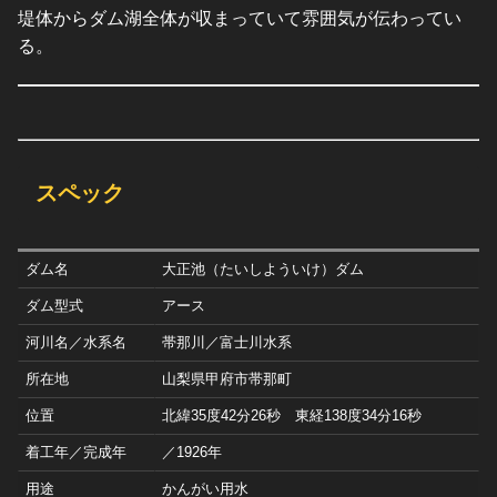
堤体からダム湖全体が収まっていて雰囲気が伝わってい
る。
スペック
ダム名
大正池（たいしよういけ）ダム
ダム型式
アース
河川名／水系名
帯那川／富士川水系
所在地
山梨県甲府市帯那町
位置
北緯35度42分26秒 東経138度34分16秒
着工年／完成年
／1926年
用途
かんがい用水