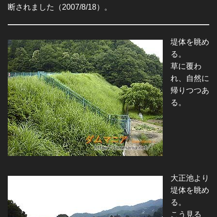
断されました（2007/8/18）。
堤体を眺め
る。
草に覆わ
れ、自然に
帰りつつあ
る。
大正池より
堤体を眺め
る。
こう見る