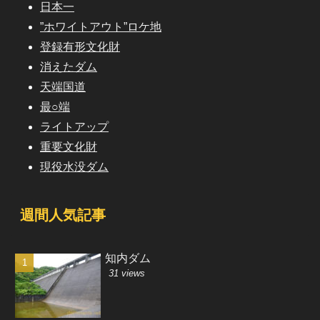
日本一
”ホワイトアウト”ロケ地
登録有形文化財
消えたダム
天端国道
最○端
ライトアップ
重要文化財
現役水没ダム
週間人気記事
知内ダム
31 views