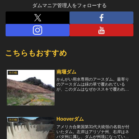
ダムマニア管理人をフォローする
こちらもおすすめ
南堰ダム
その他
かんがい用水専用のアースダム。最寄り
のアースダムは緑の草で覆われている
が、このダムはなぜかススキで覆われて
いる。堤高17.1mとのことだが、そんな
に高さを感じなかった。ダムの下流には
水田が広がっている。※（一財）日本ダ
ム協会のダム便覧が改訂...
Hooverダム
その他
アメリカ合衆国第31代大統領の名前が付
いたダム。左岸はアリゾナ州、右岸はネ
バダ州に属し、ダムが州境になってい