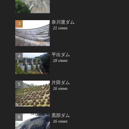
奈川渡ダム
21 views
平出ダム
18 views
片田ダム
16 views
黒部ダム
16 views