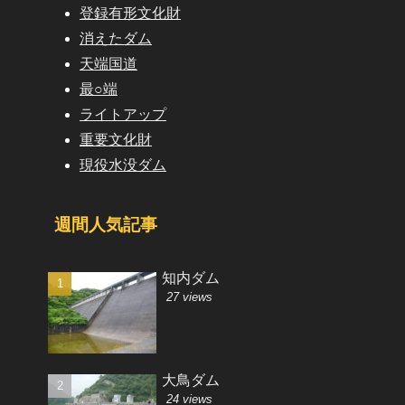
登録有形文化財
消えたダム
天端国道
最○端
ライトアップ
重要文化財
現役水没ダム
週間人気記事
知内ダム
27 views
大鳥ダム
24 views