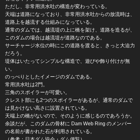
ただし、非常用洪水吐の構造が変わっている。
天端は道路になっており、非常用洪水吐からの放流時は、
道路上を越流する仕組みになっている。
通常のダムでは、越流堤の上に橋を架け、道路を造るが、
このダムの場合は越流堤が道路なのである。
サーチャージ水位の時にこの道路を渡ると、きっと大迫力
だろう。
堤体はいたってシンプルな構造で、遊びや飾り付けが無
い。
のっぺりとしたイメージのダムである。
常用洪水吐は2門。
三角のスポイラーが可愛い。
クレスト部にも2つのスポイラーがあるが、通常のダムで
は見かけない高さに設置されている。
天端上の橋がないので、そのように感じるのであろうか。
余談だが、このダムの骨材に Dam Web Ring のメンバー
の名前が書かれた石が利用されている。
（参考：
日本ダム協会・ダム便覧
）