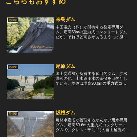
こちらもおすすめ
来島ダム
島根県
中国電力（株）が所有する発電専用ダ
ム。堤高63mの重力式コンクリートダム
だが、それほど高さがあるようには感じ
なかった。放流設備は、クレスト部にち
ょっと小ぶりなラジアルゲートが3門。コ
ンジット部にも環境放流用の放流設備が
あった。環境放流とは、...
尾原ダム
島根県
国土交通省が所有する多目的ダム。洪水
調節の他、上水道用水の確保を目的とし
ている。堤体は堤高90.0mの重力式コン
クリートダムで、2010年に完成したまだ
新しいダム。とはいうものの、所々コン
クリートの汚れが目立ち、少々残念に思
える。施工時につ...
坂根ダム
島根県
農林水産省が管理するかんがい用水専用
ダム。堤高50.6mの重力式コンクリート
ダムで、クレスト部に2門の自由越流式の
洪水吐を装備している。洪水吐からの導