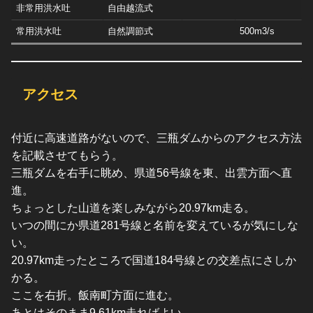
非常用洪水吐
自由越流式
常用洪水吐
自然調節式
500m3/s
アクセス
付近に高速道路がないので、三瓶ダムからのアクセス方法
を記載させてもらう。
三瓶ダムを右手に眺め、県道56号線を東、出雲方面へ直
進。
ちょっとした山道を楽しみながら20.97km走る。
いつの間にか県道281号線と名前を変えているが気にしな
い。
20.97km走ったところで国道184号線との交差点にさしか
かる。
ここを右折。飯南町方面に進む。
あとはそのまま9.61km走ればよい。