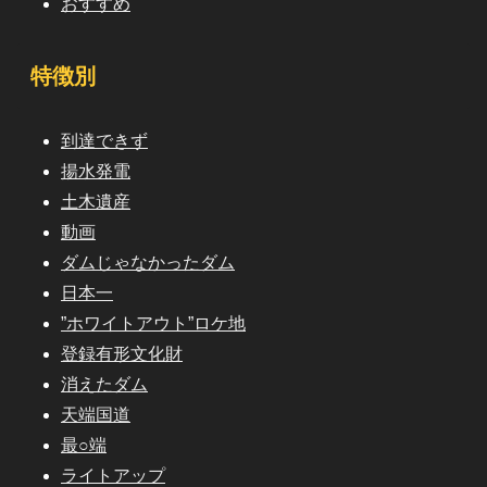
おすすめ
特徴別
到達できず
揚水発電
土木遺産
動画
ダムじゃなかったダム
日本一
”ホワイトアウト”ロケ地
登録有形文化財
消えたダム
天端国道
最○端
ライトアップ