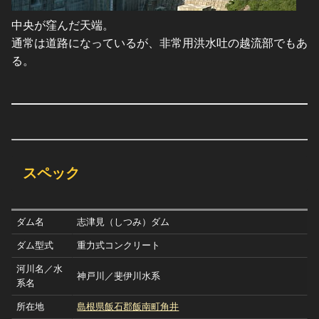
中央が窪んだ天端。
通常は道路になっているが、非常用洪水吐の越流部でもあ
る。
スペック
ダム名
志津見（しつみ）ダム
ダム型式
重力式コンクリート
河川名／水
神戸川／斐伊川水系
系名
所在地
島根県飯石郡飯南町角井