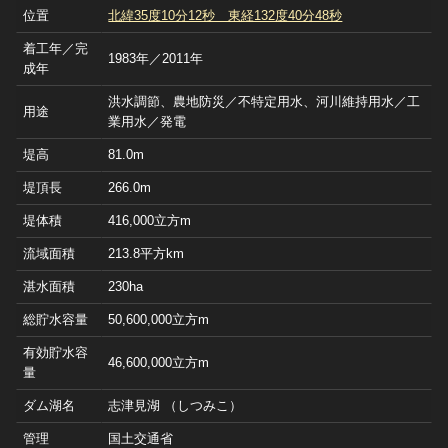
位置
北緯35度10分12秒 東経132度40分48秒
着工年／完
1983年／2011年
成年
洪水調節、農地防災／不特定用水、河川維持用水／工
用途
業用水／発電
堤高
81.0m
堤頂長
266.0m
堤体積
416,000立方m
流域面積
213.8平方km
湛水面積
230ha
総貯水容量
50,600,000立方m
有効貯水容
46,600,000立方m
量
ダム湖名
志津見湖 （しつみこ）
管理
国土交通省