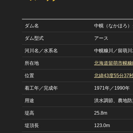
ダム名
中幌（なかほろ）
ダム型式
アース
河川名／水系名
中幌糠川／留萌川
所在地
北海道留萌市幌糠
位置
北緯43度55分37
着工年／完成年
1971年／1990年
用途
洪水調節、農地防
堤高
25.8m
堤頂長
123.0m