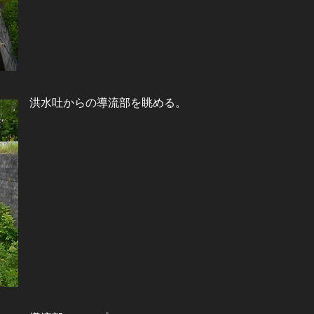
洪水吐からの導流部を眺める。