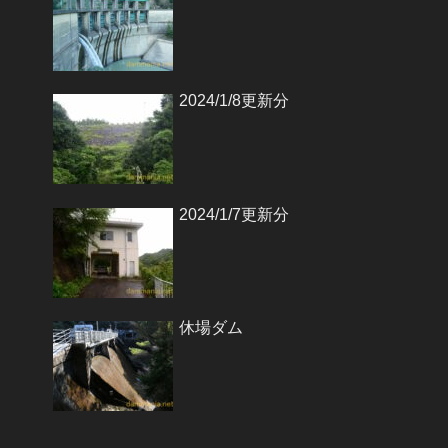
2024/1/8更新分
2024/1/7更新分
休場ダム