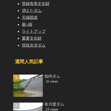
登録有形文化財
消えたダム
天端国道
最○端
ライトアップ
重要文化財
現役水没ダム
週間人気記事
知内ダム
31 views
奈川渡ダム
23 views