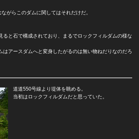
念ながらこのダムに関してはそれだけだ。
見ると石で構成されており、まるでロックフィルダムの様な
ムはアースダムへと変身したがるのは無い物ねだりなのだろ
道道550号線より堤体を眺める。
当初はロックフィルダムだと思っていた。