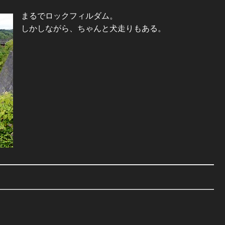
まるでロックフィルダム。
しかしながら、ちゃんと犬走りもある。