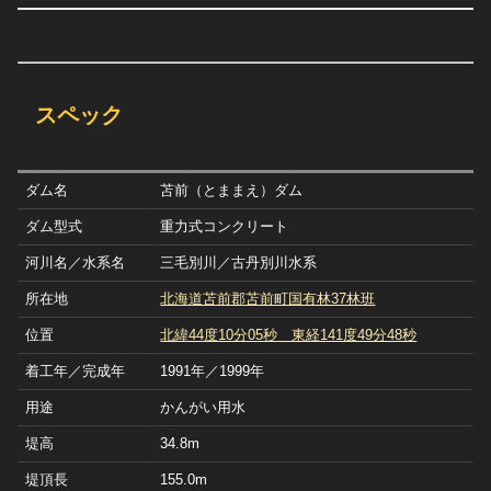
スペック
ダム名
苫前（とままえ）ダム
ダム型式
重力式コンクリート
河川名／水系名
三毛別川／古丹別川水系
所在地
北海道苫前郡苫前町国有林37林班
位置
北緯44度10分05秒 東経141度49分48秒
着工年／完成年
1991年／1999年
用途
かんがい用水
堤高
34.8m
堤頂長
155.0m