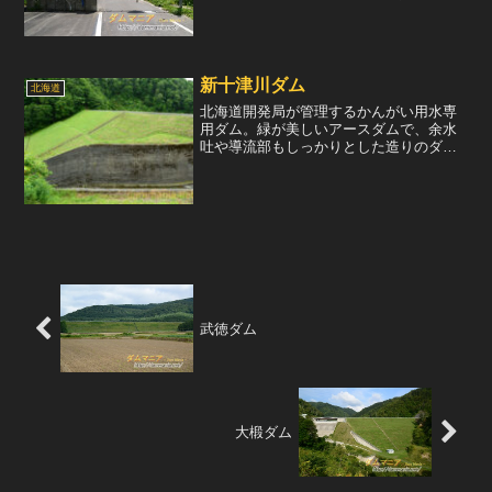
か、匂いもかぐことができなかった。い
つかリベンジしてみたいと思う。行く手
を阻む通行止の看板。調べてみると、こ
こから先6kmの場所に...
新十津川ダム
北海道
北海道開発局が管理するかんがい用水専
用ダム。緑が美しいアースダムで、余水
吐や導流部もしっかりとした造りのダム
である。調べてみると、1999年に取水設
備などが更新された模様なので、その時
に余水吐まわりも更新されたものだと思
われる。なお、このダ...
武徳ダム
大椴ダム