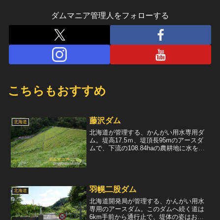
ダムマニア管理人をフォローする
こちらもおすすめ
藤沢ダム
北海道
北海道が管理する、かんがい用水専用ダ
ム。堤高17.5ｍ、堤頂長95mのアースダ
ムで、下流の108.84haの農耕地に水を供
給している。堤体の下流面は、北海道の
アースダムらしく、綺麗な芝生で覆われ
ている。しかしながら、手入れは最上級
ではなく、...
羽幌二股ダム
北海道
北海道開発局が管理する、かんがい用水
専用のアースダム。このダムへ続く道は
6km手前から通行止で、堤体の姿はおろ