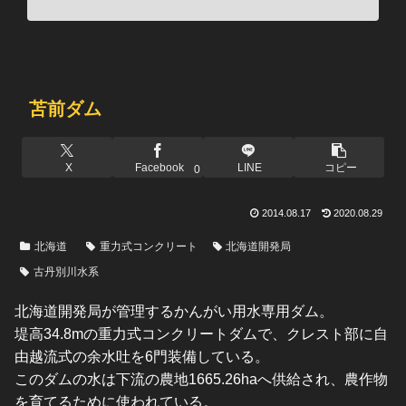
苫前ダム
X
Facebook
LINE
コピー
0
2014.08.17
2020.08.29
北海道
重力式コンクリート
北海道開発局
古丹別川水系
北海道開発局が管理するかんがい用水専用ダム。
堤高34.8mの重力式コンクリートダムで、クレスト部に自
由越流式の余水吐を6門装備している。
このダムの水は下流の農地1665.26haへ供給され、農作物
を育てるために使われている。