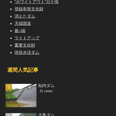
”ホワイトアウト”ロケ地
登録有形文化財
消えたダム
天端国道
最○端
ライトアップ
重要文化財
現役水没ダム
週間人気記事
知内ダム
31 views
大鳥ダム