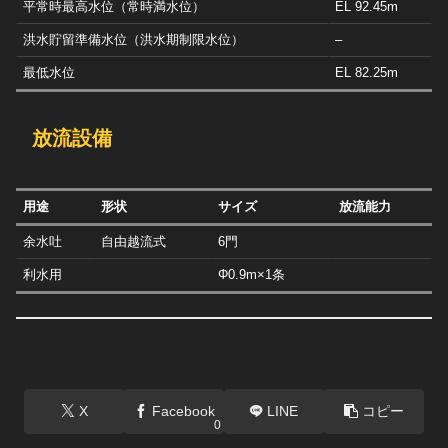
平常時最高水位（常時満水位）
EL 92.45m
洪水貯留準備水位（洪水期制限水位）
–
最低水位
EL 82.25m
放流設備
用途
形状
サイズ
放流能力
余水吐
自由越流式
6門
利水用
Φ0.9m×1条
X
Facebook
LINE
コピー
0