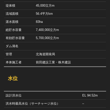
堤体積
45,000立方m
流域面積
56.4平方km
湛水面積
83ha
総貯水容量
7,400,000立方m
有効貯水容量
5,700,000立方m
ダム湖名
管理
北海道開発局
本体施工者
前田建設工業・株木建設
水位
設計洪水位
EL 94.52m
洪水時最高水位（サーチャージ水位）
–