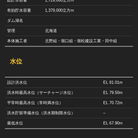
総貯水容量
1,729,000立方m
有効貯水容量
1,379,000立方m
ダム湖名
管理
北海道
本体施工者
北野組・堀口組・堀松建設工業・田中組
水位
設計洪水位
EL 81.01m
洪水時最高水位（サーチャージ水位）
EL 79.50m
平常時最高水位（常時満水位）
EL 70.72m
洪水貯留準備水位（洪水期制限水位）
–
最低水位
EL 67.90m