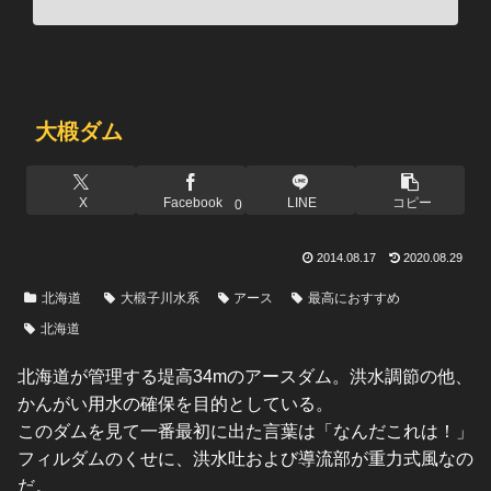
大椴ダム
X
Facebook
LINE
コピー
0
2014.08.17
2020.08.29
北海道
大椴子川水系
アース
最高におすすめ
北海道
北海道が管理する堤高34mのアースダム。洪水調節の他、
かんがい用水の確保を目的としている。
このダムを見て一番最初に出た言葉は「なんだこれは！」
フィルダムのくせに、洪水吐および導流部が重力式風なの
だ。