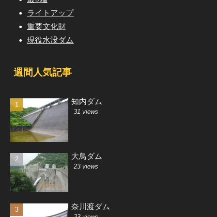
ライトアップ
重要文化財
現役水没ダム
週間人気記事
知内ダム
31 views
大鳥ダム
23 views
奈川渡ダム
23 views