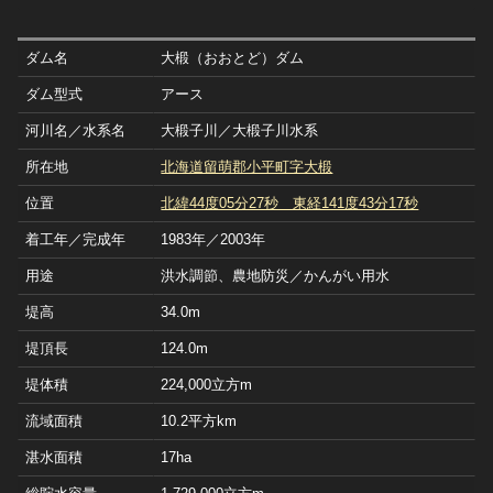
ダム名
大椴（おおとど）ダム
ダム型式
アース
河川名／水系名
大椴子川／大椴子川水系
所在地
北海道留萌郡小平町字大椴
位置
北緯44度05分27秒 東経141度43分17秒
着工年／完成年
1983年／2003年
用途
洪水調節、農地防災／かんがい用水
堤高
34.0m
堤頂長
124.0m
堤体積
224,000立方m
流域面積
10.2平方km
湛水面積
17ha