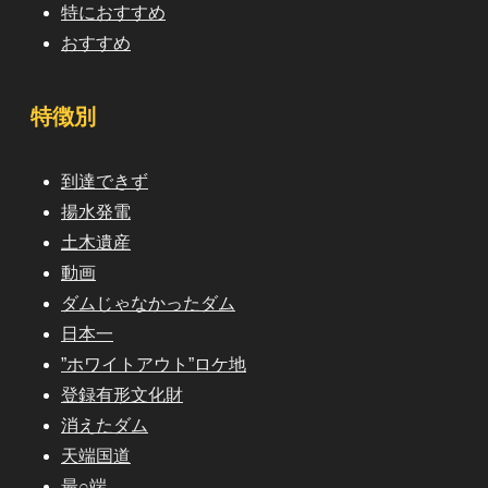
特におすすめ
おすすめ
特徴別
到達できず
揚水発電
土木遺産
動画
ダムじゃなかったダム
日本一
”ホワイトアウト”ロケ地
登録有形文化財
消えたダム
天端国道
最○端