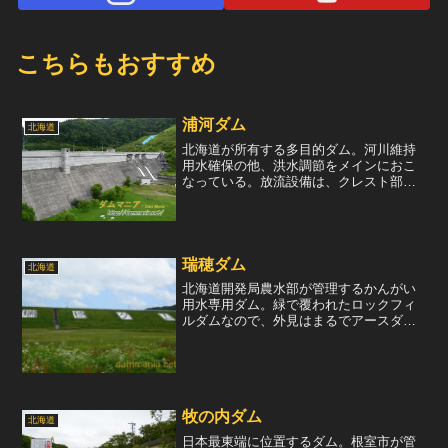
こちらもおすすめ
浦河ダム
北海道
北海道が所有する多目的ダム。河川維持
用水確保の他、洪水調節をメインにおこ
なっている。放流設備は、クレスト部に
非常用洪水吐として自由越流式のものが3
門、オリフィス部に常用洪水吐として自
由越流式ものを2門装備してる。堤高の割
には堤頂長が長く感じ...
瑞穂ダム
北海道
北海道開発局農水部が管理するかんがい
用水専用ダム。緑で覆われたロックフィ
ルダムなので、外見はまるでアースダム
の様。下流面に「瑞穂ダム」という看板
が取り付けられているため、分別しにく
い緑色のフィルダムだが、このダムにい
ったってはその様な苦労も...
牧の内ダム
北海道
日本最東端に位置するダム。根室市が管