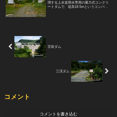
理する上水道用水専用の重力式コンクリ
ートダムで、堤高18.5mというコンパク
トなダム。上水道専用のダムらしく、堤
体に近づける道は立入禁止。これは飲み
水の安全と水質保全のために仕方ない処
置だと思う。しかしな...
苫前ダム
三渓ダム
コメント
コメントを書き込む