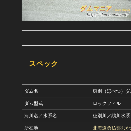
スペック
ダム名
穂別（ほべつ）ダ
ダム型式
ロックフィル
河川名／水系名
穂別川／鵡川水系
所在地
北海道勇払郡むか