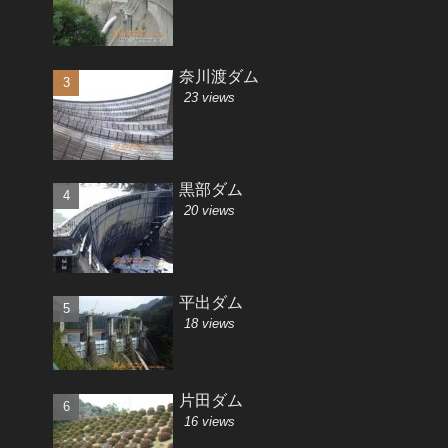
奈川渡ダム
23 views
黒部ダム
20 views
平出ダム
18 views
片田ダム
16 views