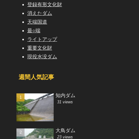
登録有形文化財
消えたダム
天端国道
最○端
ライトアップ
重要文化財
現役水没ダム
週間人気記事
知内ダム
31 views
大鳥ダム
23 views