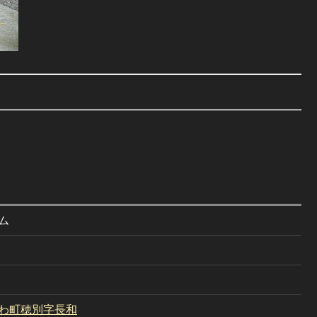
ム
わ町穂別字長和