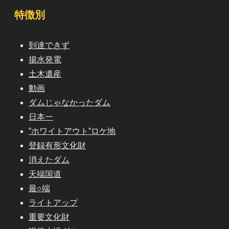
特徴別
到達できず
揚水発電
土木遺産
動画
ダムじゃなかったダム
日本一
”ホワイトアウト”ロケ地
登録有形文化財
消えたダム
天端国道
最○端
ライトアップ
重要文化財