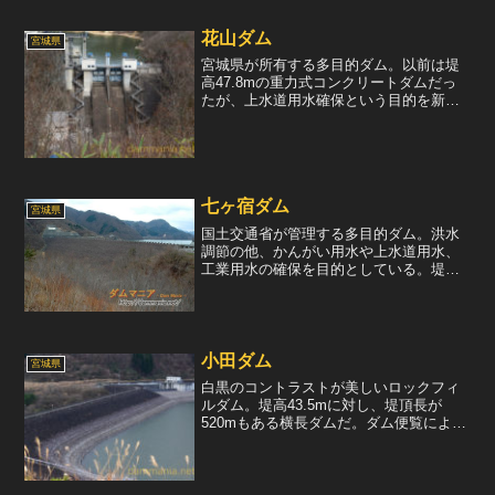
花山ダム
宮城県
宮城県が所有する多目的ダム。以前は堤
高47.8mの重力式コンクリートダムだっ
たが、上水道用水確保という目的を新設
するために0.7m嵩上げし、堤高48.5ｍの
高さに生まれ変わった。スペックだけ見
るといたって普通の自治体ダムだが、そ
の造りが面白...
七ヶ宿ダム
宮城県
国土交通省が管理する多目的ダム。洪水
調節の他、かんがい用水や上水道用水、
工業用水の確保を目的としている。堤体
は堤高90mのロックフィルダムで、黒々
したリップラップが特徴だ。また、左岸
にある放流設備も見どころのひとつで、
上流面が銀色に塗られた...
小田ダム
宮城県
白黒のコントラストが美しいロックフィ
ルダム。堤高43.5mに対し、堤頂長が
520mもある横長ダムだ。ダム便覧による
とダム事業者は東北農政局（農林水産
省）となっているが、ダムカードによる
と宮城県が管理者となっている。このダ
ムは洪水調節の他、か...