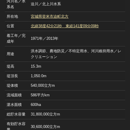
河川名／水
迫川／北上川水系
系名
所在地
宮城県登米市迫町北方
位置
北緯38度42分21秒 東経141度09分09秒
着工年／完
1971年／2013年
成年
洪水調節、農地防災／不特定用水、河川維持用水／レ
用途
クリエーション
堤高
15.3m
堤頂長
1,050.0m
堤体積
540,000立方m
流域面積
586平方km
湛水面積
600ha
総貯水容量
31,800,000立方m
有効貯水容
30,600,000立方m
量