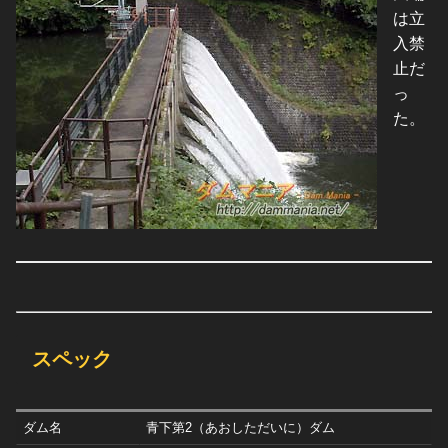
は立
入禁
止だ
っ
た。
スペック
ダム名
青下第2（あおしただいに）ダム