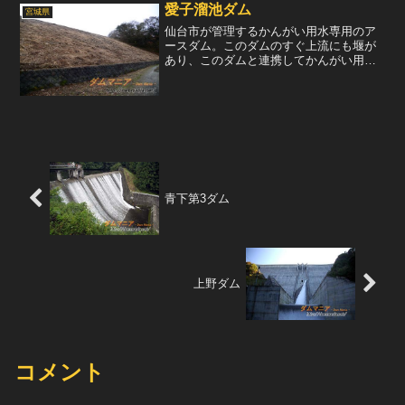
愛子溜池ダム
宮城県
仙台市が管理するかんがい用水専用のア
ースダム。このダムのすぐ上流にも堰が
あり、このダムと連携してかんがい用水
の確保をおこなっている。公的には愛子
溜池という名称だが、現地の看板には月
山池と書かれているのが面白い。ダム湖
はヘラブナ釣りで有名らし...
青下第3ダム
上野ダム
コメント