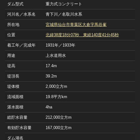
ダム型式
重力式コンクリート
河川名／水系名
青下川／名取川水系
所在地
宮城県仙台市青葉区大倉字馬谷峯
位置
北緯38度18分07秒 東経140度41分45秒
着工年／完成年
1931年／1933年
用途
上水道用水
堤高
17.4m
堤頂長
39.2m
堤体積
2,000立方m
流域面積
19.8平方km
湛水面積
4ha
総貯水容量
212,000立方m
有効貯水容量
167,000立方m
ダム湖名