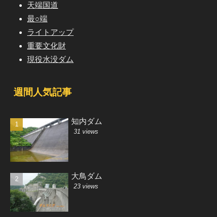
天端国道
最○端
ライトアップ
重要文化財
現役水没ダム
週間人気記事
知内ダム
31 views
大鳥ダム
23 views