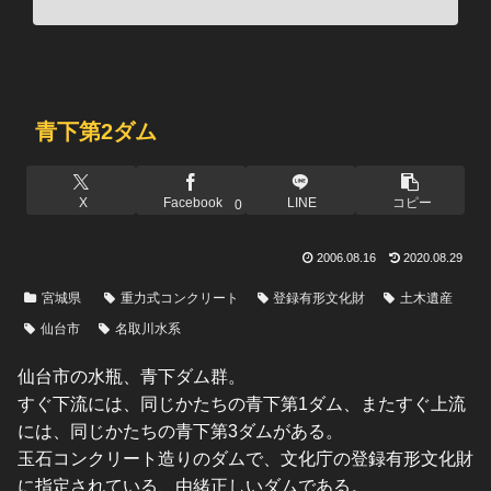
青下第2ダム
X
Facebook
LINE
コピー
0
2006.08.16
2020.08.29
宮城県
重力式コンクリート
登録有形文化財
土木遺産
仙台市
名取川水系
仙台市の水瓶、青下ダム群。
すぐ下流には、同じかたちの青下第1ダム、またすぐ上流
には、同じかたちの青下第3ダムがある。
玉石コンクリート造りのダムで、文化庁の登録有形文化財
に指定されている、由緒正しいダムである。