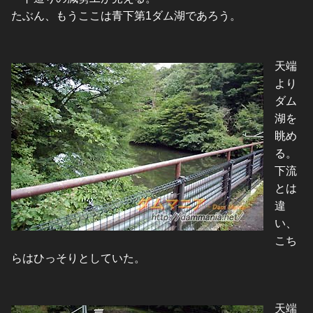
たぶん、もうここは青下第1ダム湖であろう。
天端
より
ダム
湖を
眺め
る。
下流
とは
違
い、
こち
らはひっそりとしていた。
天端