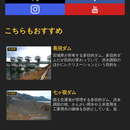
こちらもおすすめ
長沼ダム
宮城県
宮城県が所有する多目的ダム。多目的ダ
ムだが目的が変わっていて、洪水調節の
ほかにレクリエーションという目的を有
している。この目的を有しているダムは
国内には2基しかなく、このダムと、兵庫
県にある石井ダムのみである。堤頂長は
1,050mと非常に長...
七ヶ宿ダム
宮城県
国土交通省が管理する多目的ダム。洪水
調節の他、かんがい用水や上水道用水、
工業用水の確保を目的としている。堤体
は堤高90mのロックフィルダムで、黒々
したリップラップが特徴だ。また、左岸
にある放流設備も見どころのひとつで、
上流面が銀色に塗られた...