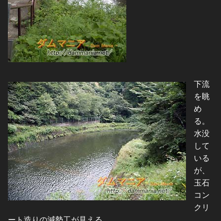
下流
を眺
め
る。
水没
して
いる
が、
玉石
コン
クリ
ート造りの減勢工が見える。