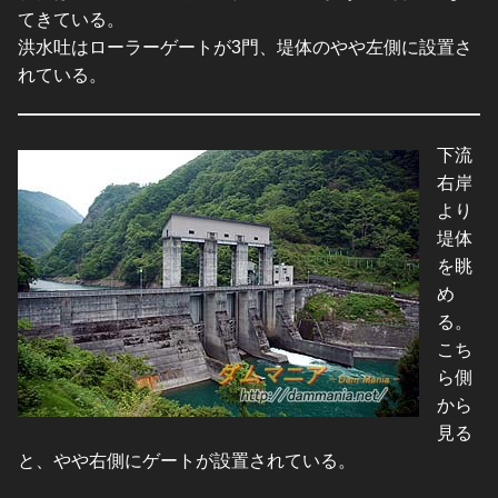
てきている。
洪水吐はローラーゲートが3門、堤体のやや左側に設置さ
れている。
下流
右岸
より
堤体
を眺
め
る。
こち
ら側
から
見る
と、やや右側にゲートが設置されている。