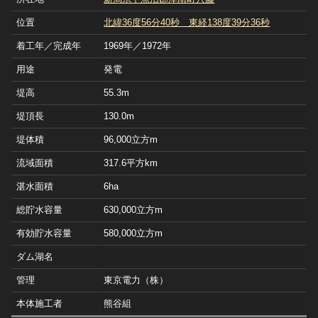
位置
北緯36度56分40秒 東経138度39分36秒
着工年／完成年
1969年／1972年
用途
発電
堤高
55.3m
堤頂長
130.0m
堤体積
96,000立方m
流域面積
317.6平方km
湛水面積
6ha
総貯水容量
630,000立方m
有効貯水容量
580,000立方m
ダム湖名
管理
東京電力（株）
本体施工者
熊谷組