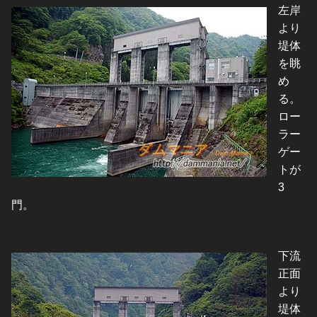
左岸
より
堤体
を眺
め
る。
ロー
ラー
ゲー
トが
3
門。
下流
正面
より
堤体