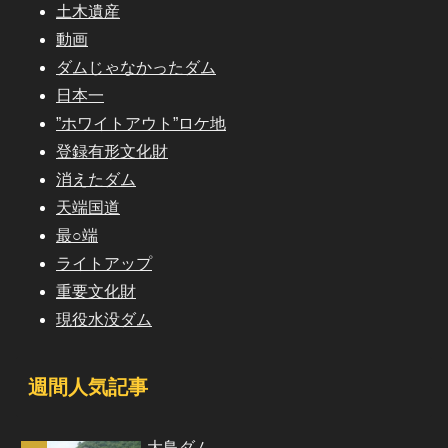
土木遺産
動画
ダムじゃなかったダム
日本一
”ホワイトアウト”ロケ地
登録有形文化財
消えたダム
天端国道
最○端
ライトアップ
重要文化財
現役水没ダム
週間人気記事
大鳥ダム