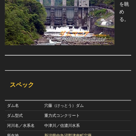
を眺
め
る。
スペック
ダム名
穴藤（けっとう）ダム
ダム型式
重力式コンクリート
河川名／水系名
中津川／信濃川水系
所在地
新潟県中魚沼郡津南町穴藤