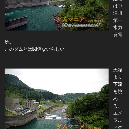
は中
津川
第一
水力
発電
所。
このダムとは関係ないらしい。
天端
より
下流
を眺
め
る。
エメ
ラル
ドグ