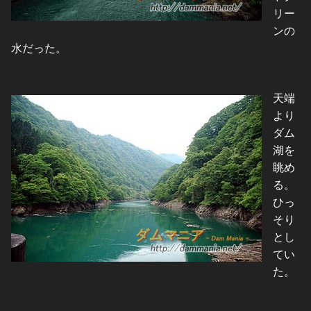
リー
ンの
水だった。
天端
より
ダム
湖を
眺め
る。
ひっ
そり
とし
てい
た。