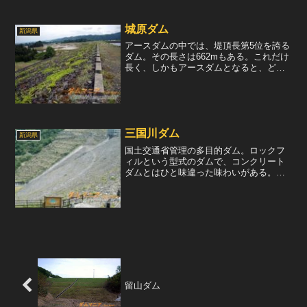
た、放流先は、お隣にある穴...
城原ダム
新潟県
アースダムの中では、堤頂長第5位を誇る
ダム。その長さは662mもある。これだけ
長く、しかもアースダムとなると、どこ
からどこまでが堤体なのか区別がつかな
い。堤体は黒い石で覆われ、まるでロッ
クフィルダムの様に見える。堤体を眺め
る。アースダムだが...
三国川ダム
新潟県
国土交通省管理の多目的ダム。ロックフ
ィルという型式のダムで、コンクリート
ダムとはひと味違った味わいがある。堤
高は119.5m。この高さのロックフィルダ
ムは、真横や下から見上げると、異空間
に来てしまったような感覚におちいる。
放流設備は、自由越...
留山ダム