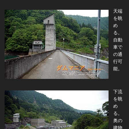
天端
を眺
め
る。
自動
車で
の通
行可
能。
下流
を眺
め
る。
奥の
建物