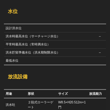
水位
設計洪水位
洪水時最高水位（サーチャージ水位）
–
平常時最高水位（常時満水位）
洪水貯留準備水位（洪水期制限水位）
–
最低水位
放流設備
用途
形状
サイズ
放流能力
２段式ローラーゲ
W8.5×H20.512m×1
洪水吐
ート
門