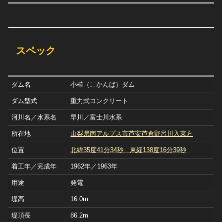
スペック
ダム名
小樺（こかんば）ダム
ダム型式
重力式コンクリート
河川名／水系名
早川／富士川水系
所在地
山梨県南アルプス市芦安芦倉野呂川入東方
位置
北緯35度41分34秒 東経138度16分39秒
着工年／完成年
1962年／1963年
用途
発電
堤高
16.0m
堤頂長
86.2m