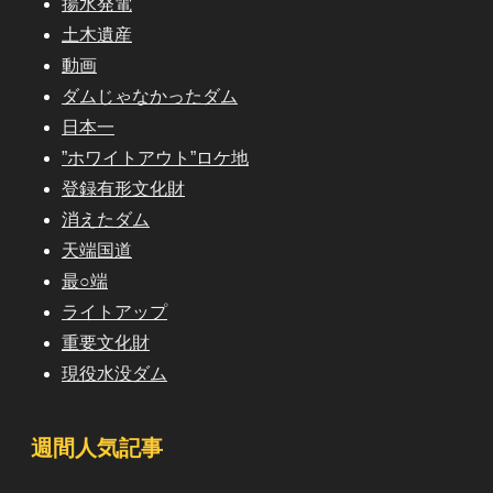
揚水発電
土木遺産
動画
ダムじゃなかったダム
日本一
”ホワイトアウト”ロケ地
登録有形文化財
消えたダム
天端国道
最○端
ライトアップ
重要文化財
現役水没ダム
週間人気記事