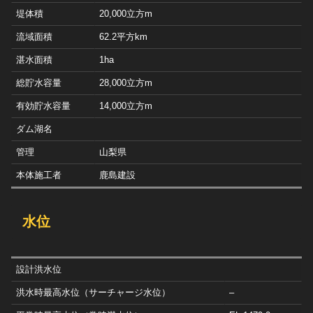
堤体積
20,000立方m
流域面積
62.2平方km
湛水面積
1ha
総貯水容量
28,000立方m
有効貯水容量
14,000立方m
ダム湖名
管理
山梨県
本体施工者
鹿島建設
水位
設計洪水位
洪水時最高水位（サーチャージ水位）
–