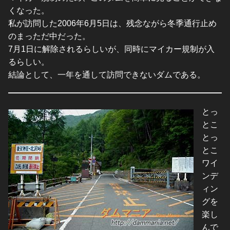
くなった。
私が訪問した2006年6月5日は、残念ながら冬季通行止め
のまっただ中だった。
7月1日に解除されるらしいが、同時にマイカー規制が入
るらしい。
結論として、一年を通して訪問できないダムである。
とっ
とこ
とっ
とこ
ワイ
ンデ
ィン
グを
楽し
んで