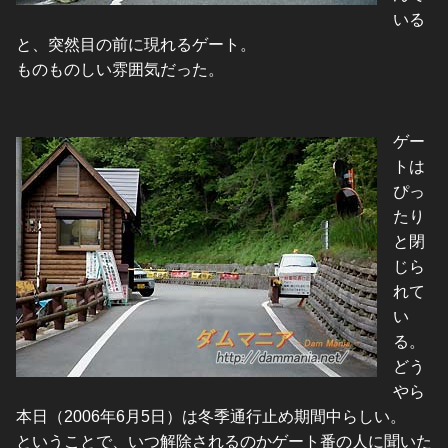
いる
と、突然目の前に現れるゲート。
ものものしい雰囲気だった。
ゲー
トは
ぴっ
たり
と閉
じら
れて
い
る。
どう
やら
本日（2006年6月5日）は冬季通行止め期間中らしい。
ということで、いつ解除されるのかゲート番の人に聞いた