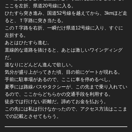
ここを左折、県道20号線に入る。
ひたすら突き進み、国道52号線を越えてから、3kmほど走
ると、Ｔ字路に突き当たる。
このＴ字路を右折、一瞬だけ県道12号線に入り、すぐに
左折する。
あとはひたすら進む。
直線的な道路を抜けると、あとは激しいワインディング
だ。
道なりにどんどん進んで欲しい。
気分が盛り上がってきた頃、目の前にゲートが現れる。
手前に駐車場があるので、ここに車を停めるべし。
夏季には路線バスやタクシーが、この先まで乗り入れてい
るので、ここからどちらかの交通手段を利用する。
徒歩では行けない距離だ。諦めてお金を払おう。
この先には私は行けなかったので、アクセス方法はここま
での記載とさせてもらう。