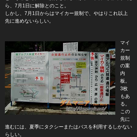
ら、7月1日に解除とのこと。
しかし、7月1日からはマイカー規制で、やはりこれ以上
先に進めないらしい。
マイ
カー
規制
の案
内
板。
3枚
もあ
る。
この
先に
進むには、夏季にタクシーまたはバスを利用するしかない
らしい。