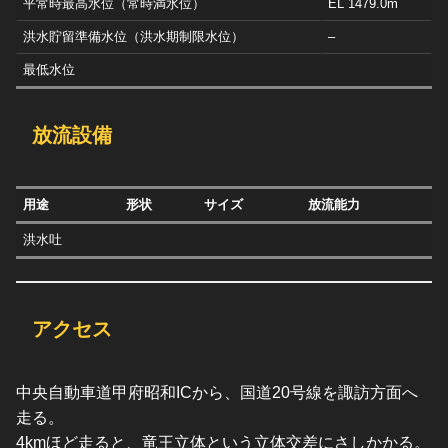
平常時最高水位（常時満水位）
EL 1479.0m
洪水貯留準備水位（洪水期制限水位）
–
最低水位
放流設備
用途
形状
サイズ
放流能力
洪水吐
アクセス
中央自動車道甲府昭和ICから、国道20号線を諏訪方面へ
走る。
4kmほど走ると、竜王立体という立体交差にさしかかる。