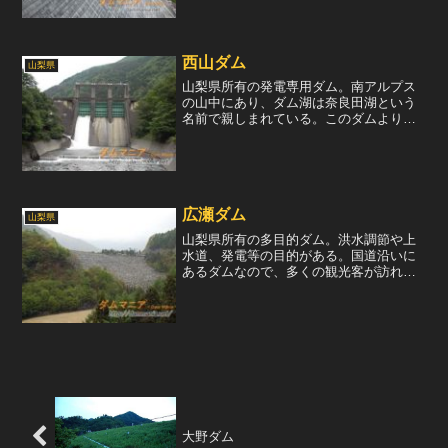
力にとどまっている。この葛野川ダムは
下部ダムにあた...
西山ダム
山梨県
山梨県所有の発電専用ダム。南アルプス
の山中にあり、ダム湖は奈良田湖という
名前で親しまれている。このダムより最
大15.00m3/sの水が取水され、西山発電所
にて最大18,800kWの電力を生み出してい
る。山梨県営では一番古い水力発電所と
の事だ...
広瀬ダム
山梨県
山梨県所有の多目的ダム。洪水調節や上
水道、発電等の目的がある。国道沿いに
あるダムなので、多くの観光客が訪れて
いる様子がうかがえる。私はこのダムを
訪問する時はいつも、天候が悪かった
り、写真も写せないような暗さだったり
する。かれこれもう5回ほど...
大野ダム