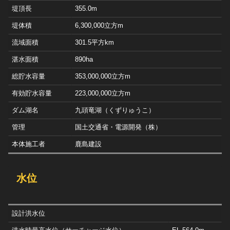
堤頂長
355.0m
堤体積
6,300,000立方m
流域面積
301.5平方km
湛水面積
890ha
総貯水容量
353,000,000立方m
有効貯水容量
223,000,000立方m
ダム湖名
九頭竜湖（くずりゅうこ）
管理
国土交通省・電源開発（株）
本体施工者
鹿島建設
水位
設計洪水位