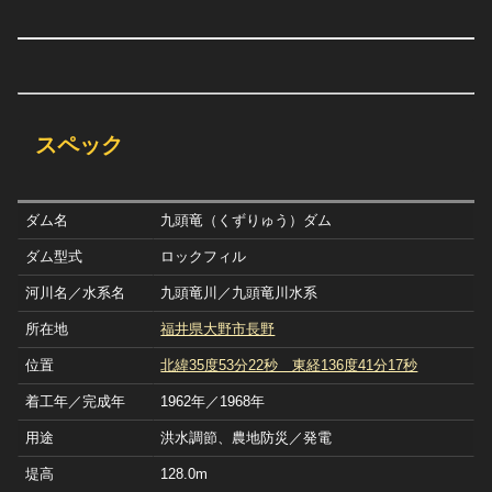
スペック
ダム名
九頭竜（くずりゅう）ダム
ダム型式
ロックフィル
河川名／水系名
九頭竜川／九頭竜川水系
所在地
福井県大野市長野
位置
北緯35度53分22秒 東経136度41分17秒
着工年／完成年
1962年／1968年
用途
洪水調節、農地防災／発電
堤高
128.0m