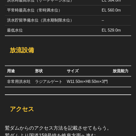
洪水時最高水位（サーチャージ水位）
EL 564.0m
平常時最高水位（常時満水位）
EL 560.0m
洪水貯留準備水位（洪水期制限水位）
–
最低水位
EL 529.0m
放流設備
用途
形状
サイズ
放流能力
非常用洪水吐
ラジアルゲート
W11.50m×H8.50m×3門
アクセス
鷲ダムからのアクセス方法を記載させてもらう。
鷲ダムより国道158号線を岐阜方面へ進む。