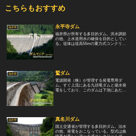
こちらもおすすめ
永平寺ダム
福井県
福井県が所有する多目的ダム。洪水調節
の他、上水道用水の確保を目的としてい
る。堤体は堤高55mの重力式コンクリー
トダムで、天端には自由越流式の非常用
洪水吐が2門装備されている。こう書く
と、いたって無難な自治体型ダムの様だ
が、デザインがこってい...
鷲ダム
福井県
電源開発（株）が管理する発電専用ダ
ム。すぐ上流にある九頭竜ダムと揚水発
電をしており、このダムは下池にあた
る。九頭竜ダムの直下、鷲ダムのバック
ウォーターの場所にある長野発電所に
て、最大266m3/sの水量を用いて22万kW
の電力を生み出してい...
真名川ダム
福井県
国土交通省が管理する多目的ダム。治水
の他、発電をおこなっている。型式は曲