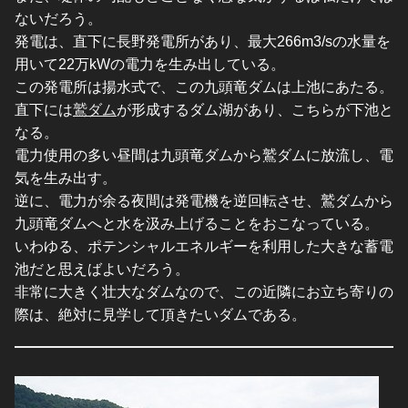
ないだろう。
発電は、直下に長野発電所があり、最大266m3/sの水量を
用いて22万kWの電力を生み出している。
この発電所は揚水式で、この九頭竜ダムは上池にあたる。
直下には
鷲ダム
が形成するダム湖があり、こちらが下池と
なる。
電力使用の多い昼間は九頭竜ダムから鷲ダムに放流し、電
気を生み出す。
逆に、電力が余る夜間は発電機を逆回転させ、鷲ダムから
九頭竜ダムへと水を汲み上げることをおこなっている。
いわゆる、ポテンシャルエネルギーを利用した大きな蓄電
池だと思えばよいだろう。
非常に大きく壮大なダムなので、この近隣にお立ち寄りの
際は、絶対に見学して頂きたいダムである。