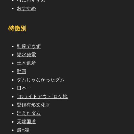
おすすめ
特徴別
到達できず
揚水発電
土木遺産
動画
ダムじゃなかったダム
日本一
”ホワイトアウト”ロケ地
登録有形文化財
消えたダム
天端国道
最○端