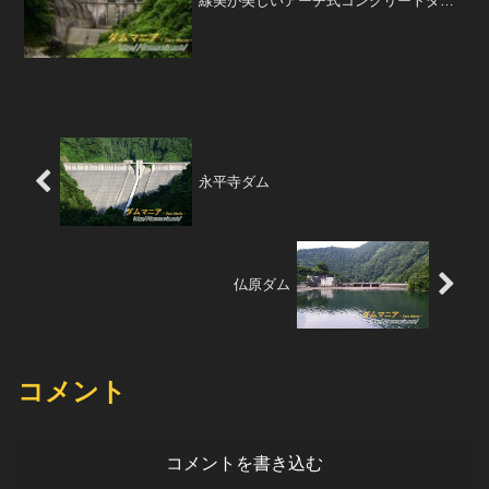
線美が美しいアーチ式コンクリートダ
ム。どこから眺めてもしなやかな美しさ
を感じる。 じつはこの真名川ダム、栃木
県にある川治ダムとほぼ同じに造られて
いるらしい。放流設備は、...
永平寺ダム
仏原ダム
コメント
コメントを書き込む