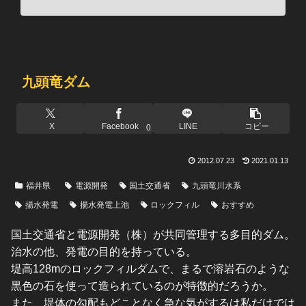
九頭竜ダム
X
Facebook
LINE
コピー
0
2012.07.23
2021.01.13
福井県
電源開発
国土交通省
九頭竜川水系
揚水発電
揚水発電上池
ロックフィル
おすすめ
国土交通省と電源開発（株）が共同管理する多目的ダム。
治水の他、発電の目的を持っている。
堤高128mのロックフィルダムで、まるで溶岩石のような
黒色の石を使って造られているのが特徴的だろうか。
また、堤体の勾配もどことなく急な気がするは私だけでは