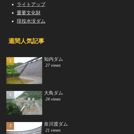
ライトアップ
重要文化財
現役水没ダム
週間人気記事
知内ダム
27 views
大鳥ダム
24 views
奈川渡ダム
21 views