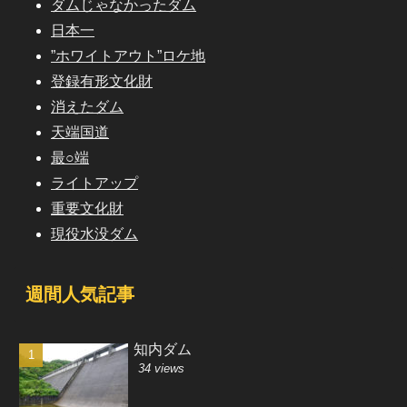
ダムじゃなかったダム
日本一
”ホワイトアウト”ロケ地
登録有形文化財
消えたダム
天端国道
最○端
ライトアップ
重要文化財
現役水没ダム
週間人気記事
知内ダム
34 views