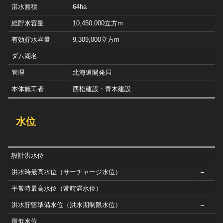
湛水面積
64ha
総貯水容量
10,450,000立方m
有効貯水容量
9,309,000立方m
ダム湖名
管理
北海道開発局
本体施工者
西松建設・青木建設
水位
設計洪水位
洪水時最高水位（サーチャージ水位）
–
平常時最高水位（常時満水位）
洪水貯留準備水位（洪水期制限水位）
–
最低水位