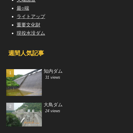
最○端
ライトアップ
重要文化財
現役水没ダム
週間人気記事
知内ダム
31 views
大鳥ダム
24 views