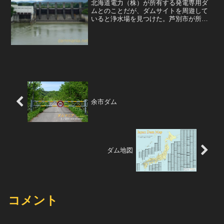
北海道電力（株）が所有する発電専用ダ
ムとのことだが、ダムサイトを周遊して
いると浄水場を見つけた。芦別市が所有
する芦別浄水場で、水利使用標識を見る
と0.087m3/sの水を取水している模様。発
電は、直下にある野花南発電所にて最大
175m3/s...
余市ダム
ダム地図
コメント