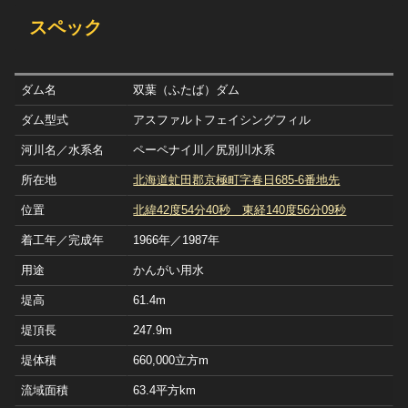
スペック
ダム名
双葉（ふたば）ダム
ダム型式
アスファルトフェイシングフィル
河川名／水系名
ペーペナイ川／尻別川水系
所在地
北海道虻田郡京極町字春日685-6番地先
位置
北緯42度54分40秒 東経140度56分09秒
着工年／完成年
1966年／1987年
用途
かんがい用水
堤高
61.4m
堤頂長
247.9m
堤体積
660,000立方m
流域面積
63.4平方km