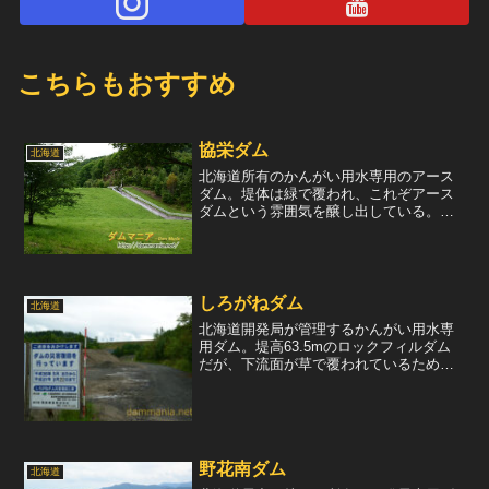
こちらもおすすめ
協栄ダム
北海道
北海道所有のかんがい用水専用のアース
ダム。堤体は緑で覆われ、これぞアース
ダムという雰囲気を醸し出している。天
端は残念ながら立入禁止。左岸には自由
越流式の洪水吐を装備しているが、そこ
まで近づくことはできない。堤体を眺め
る。芝生に覆われた美しい...
しろがねダム
北海道
北海道開発局が管理するかんがい用水専
用ダム。堤高63.5mのロックフィルダム
だが、下流面が草で覆われているため、
まるでアースダムに見える。2016年夏、
231年に一度という確率に相当する、時間
最大76mmや、5時間累計雨量173mmの大
雨が...
野花南ダム
北海道