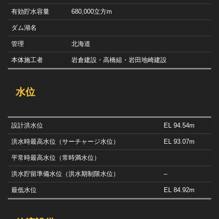
有効貯水容量
680,000立方m
ダム湖名
管理
北海道
本体施工者
岩倉建設・高橋組・岩田地崎建設
水位
設計洪水位
EL 94.54m
洪水時最高水位（サーチャージ水位）
EL 93.07m
平常時最高水位（常時満水位）
洪水貯留準備水位（洪水期制限水位）
–
最低水位
EL 84.92m