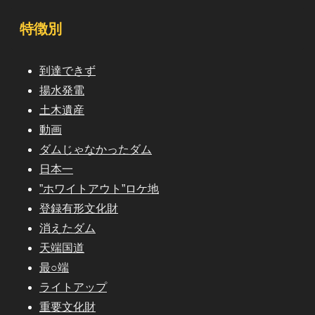
特徴別
到達できず
揚水発電
土木遺産
動画
ダムじゃなかったダム
日本一
”ホワイトアウト”ロケ地
登録有形文化財
消えたダム
天端国道
最○端
ライトアップ
重要文化財