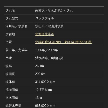
ダム名
南部坂（なんぶざか）ダム
ダム型式
ロックフィル
河川名／水系名
宗山川／宗山川水系
所在地
北海道北斗市
位置
北緯41度51分09秒 東経140度35分36秒
着工年／完成年
1986年／2009年
用途
洪水調節、農地防災
堤高
26.1m
堤頂長
299.0m
堤体積
314,000立方m
流域面積
12.7平方km
湛水面積
13ha
総貯水容量
965,000立方m