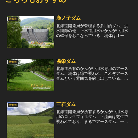
鹿ノ子ダム
北海道
北海道開発局が管理する多目的ダム。洪
水調節の他、上水道用水やかんがい用水
の確保をおこなっている。堤体はオーソ
ドックスな重力式コンクリートダムで、
クレスト部にローラーゲートを2門。コン
ジット部にラジアルゲートを1門装備して
いる。クレスト部に設...
協栄ダム
北海道
北海道所有のかんがい用水専用のアース
ダム。堤体は緑で覆われ、これぞアース
ダムという雰囲気を醸し出している。天
端は残念ながら立入禁止。左岸には自由
越流式の洪水吐を装備しているが、そこ
まで近づくことはできない。堤体を眺め
る。芝生に覆われた美しい...
三石ダム
北海道
北海道開発局が所有するかんがい用水専
用のロックフィルダム。下流面は芝生で
覆われており、まるでアースダム。一
方、上流面はコンクリートブロックで完
全に覆われている。そのコンクリートブ
ロックには、赤文字で三石ダムと記載さ