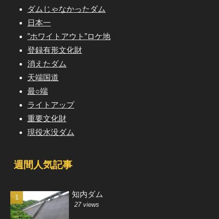
ダムじゃなかったダム
日本一
”ホワイトアウト”ロケ地
登録有形文化財
消えたダム
天端国道
最○端
ライトアップ
重要文化財
現役水没ダム
週間人気記事
知内ダム
27 views