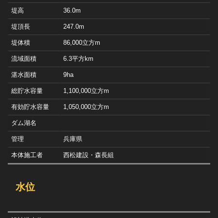
堤高
36.0m
堤頂長
247.0m
堤体積
86,000立方m
流域面積
6.3平方km
湛水面積
9ha
総貯水容量
1,100,000立方m
有効貯水容量
1,050,000立方m
ダム湖名
管理
兵庫県
本体施工者
西松建設・森長組
水位