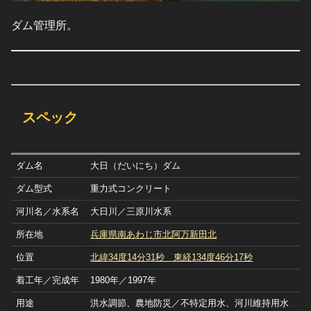
ダム管理所。
スペック
ダム名
大日（だいにち）ダム
ダム型式
重力式コンクリート
河川名／水系名
大日川／三原川水系
所在地
兵庫県南あわじ市北阿万新田北
位置
北緯34度14分31秒 東経134度46分17秒
着工年／完成年
1980年／1997年
用途
洪水調節、農地防災／不特定用水、河川維持用水