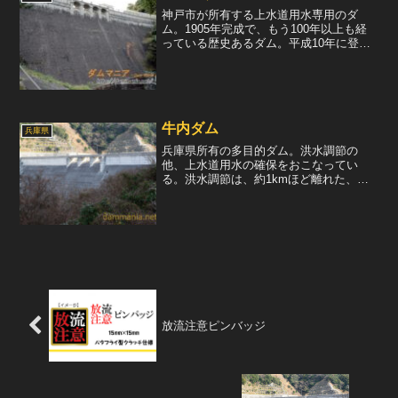
神戸市が所有する上水道用水専用のダ
ム。1905年完成で、もう100年以上も経
っている歴史あるダム。平成10年に登録
有形文化財に指定された。デザインは石
張りの重力式コンクリートダムで、わず
かにアーチを描いている。1915年に3m嵩
上げされ、堤...
牛内ダム
兵庫県
兵庫県所有の多目的ダム。洪水調節の
他、上水道用水の確保をおこなってい
る。洪水調節は、約1kmほど離れた、隣
の河川の大日ダムと共同でおこなってお
り、洪水はトンネルを通じて両ダムに貯
留される。堤体はオーソドックスな重力
式コンクリートダムで、可動...
放流注意ピンバッジ