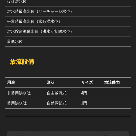
設計洪水位
洪水時最高水位（サーチャージ水位）
平常時最高水位（常時満水位）
洪水貯留準備水位（洪水期制限水位）
最低水位
放流設備
用途
形状
サイズ
放流能力
非常用洪水吐
自由越流式
4門
常用洪水吐
自然調節式
1門