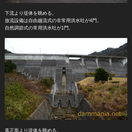
下流より堤体を眺める。
放流設備は自由越流式の非常用洪水吐が4門。
自然調節式の常用洪水吐が1門。
真正面より堤体を眺める。