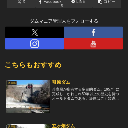
X
Facebook
LINE
コピー
0
ダムマニア管理人をフォローする
こちらもおすすめ
引原ダム
兵庫県
兵庫県が所有する多目的ダム。1957年に
完成し、かれこれ50年以上の歴史を持つ
オールドダムである。堤体はごく普通の
重力式コンクリートダムだが、所々に曲
線が使われているところが古風なダムら
しい。クレスト部には真紅に塗装された
ラジアルゲートが2...
立ヶ畑ダム
兵庫県