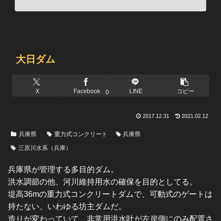
大日ダム
X
Facebook
LINE
コピー
0
2017.12.31
2021.02.12
兵庫県
重力式コンクリート
兵庫県
三原川水系（兵庫）
兵庫県が管理する多目的ダム。
洪水調節の他、河川維持用水の確保を目的としてる。
堤高36mの重力式コンクリートダムで、可動式のゲートは
持たない、いわゆる坊主ダムだ。
造りが変わっていて、非常用洪水吐が左岸側にのみ配置さ