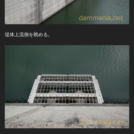
堤体上流側を眺める。