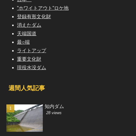
”ホワイトアウト”ロケ地
登録有形文化財
消えたダム
天端国道
最○端
ライトアップ
重要文化財
現役水没ダム
週間人気記事
知内ダム
28 views