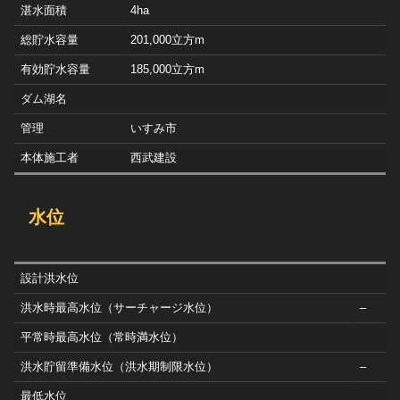
湛水面積
4ha
総貯水容量
201,000立方m
有効貯水容量
185,000立方m
ダム湖名
管理
いすみ市
本体施工者
西武建設
水位
設計洪水位
洪水時最高水位（サーチャージ水位）
–
平常時最高水位（常時満水位）
洪水貯留準備水位（洪水期制限水位）
–
最低水位