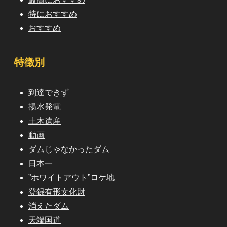
特におすすめ
おすすめ
特徴別
到達できず
揚水発電
土木遺産
動画
ダムじゃなかったダム
日本一
”ホワイトアウト”ロケ地
登録有形文化財
消えたダム
天端国道