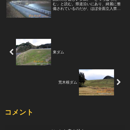
む」と読む。県道沿いにあり、綺麗に整
備されているのだが、ほぼ全面立入禁
止。もっと開放してほしい。県道際の立
入禁止部より天端を眺める。奥の柵から
先が堤頂部。湖側より堤体を眺める。白
い柵の先に、長い自由越流式の...
東ダム
荒木根ダム
コメント