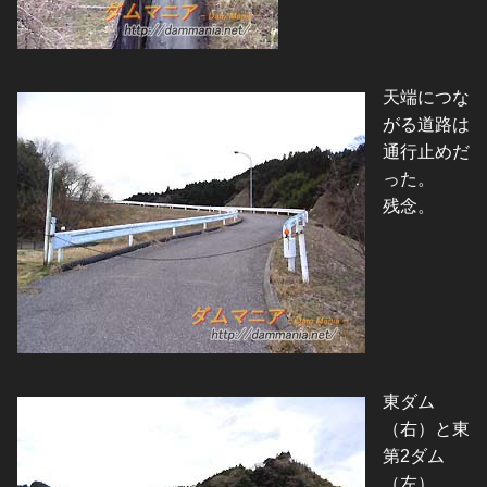
天端につな
がる道路は
通行止めだ
った。
残念。
東ダム
（右）と東
第2ダム
（左）。