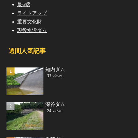
最○端
ライトアップ
重要文化財
現役水没ダム
週間人気記事
知内ダム
33 views
深谷ダム
24 views