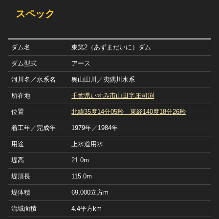
スペック
ダム名
東第2（あずまだいに）ダム
ダム型式
アース
河川名／水系名
奥山田川／夷隅川水系
所在地
千葉県いすみ市山田字庄司渕
位置
北緯35度14分05秒 東経140度18分26秒
着工年／完成年
1979年／1984年
用途
上水道用水
堤高
21.0m
堤頂長
115.0m
堤体積
69,000立方m
流域面積
4.4平方km