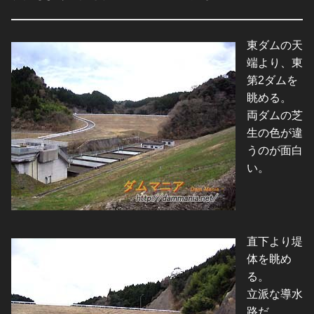
東ダムの天
端より、東
第2ダムを
眺める。
両ダムの芝
生の色が違
うのが面白
い。
直下より堤
体を眺め
る。
立派な導水
路だ。