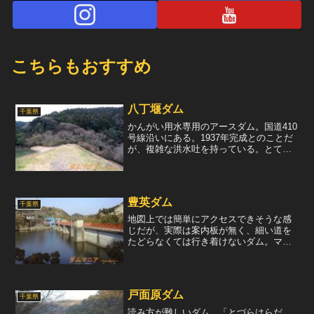
こちらもおすすめ
八丁堰ダム
千葉県
かんがい用水専用のアースダム。国道410
号線沿いにある。1937年完成とのことだ
が、複雑な洪水吐を持っている。とても
1933年頃の技術だと思えない。たぶん、
後に改修または増設されたと思われる。
左岸横より堤体を眺める。水位はだいぶ
低かった。通...
豊英ダム
千葉県
地図上では簡単にアクセスできそうな感
じだが、実際は案内板が無く、細い道を
たどらなくては行き着けないダム。マッ
プを見ていると、華やかな雰囲気を想像
しそうな場所にあるが、意外とひっそり
とした場所にある。提体を眺める。自由
越流式の洪水吐が3門。堤...
戸面原ダム
千葉県
読み方が難しいダム。「とづらはらだ