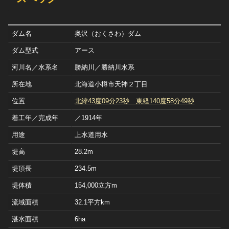
ダム名
奥沢（おくさわ）ダム
ダム型式
アース
河川名／水系名
勝納川／勝納川水系
所在地
北海道小樽市天神２丁目
位置
北緯43度09分23秒 東経140度58分49秒
着工年／完成年
／1914年
用途
上水道用水
堤高
28.2m
堤頂長
234.5m
堤体積
154,000立方m
流域面積
32.1平方km
湛水面積
6ha