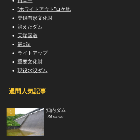
日本一
”ホワイトアウト”ロケ地
登録有形文化財
消えたダム
天端国道
最○端
ライトアップ
重要文化財
現役水没ダム
週間人気記事
知内ダム
34 views