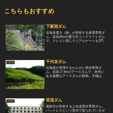
こちらもおすすめ
下新冠ダム
北海道
北海道電力（株）が所有する発電専用ダ
ム。堤高46mの重力式コンクリートダム
で、クレスト部にラジアルゲートを2門装
備している。そのゲートは濃い茶色に塗
装されており、上部ダムの新冠ダムとお
揃いの色づかいをしている。このダムで
取水された水は、堤体...
千代谷ダム
北海道
北海道が管理するかんがい用水専用ダ
ム。堤高17.9mのアースダムで、本州に
ある無難なアースダムの様相。天端は残
念ながら立入禁止だったので、右岸から
見学させていただいた。このダムの水は
下流の農耕地44.33haに供給されている。
下流より堤体を...
笹流ダム
北海道
函館市が所有する上水道用水専用ダム。
バットレスという型式で造られているダ