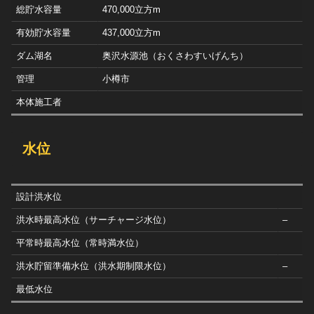
総貯水容量
470,000立方m
有効貯水容量
437,000立方m
ダム湖名
奥沢水源池（おくさわすいげんち）
管理
小樽市
本体施工者
水位
設計洪水位
洪水時最高水位（サーチャージ水位）
–
平常時最高水位（常時満水位）
洪水貯留準備水位（洪水期制限水位）
–
最低水位