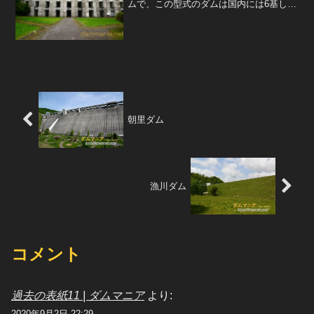
ムで、この型式のダムは国内には6基しか
存在しない。さらにこのダムは、同型式
で最初に造られたダムであるため非常に
価値があり、土木遺産に認定されている
ほどである。ダム直下や...
朝里ダム
漁川ダム
コメント
過去の表紙11 | ダムマニア
より:
2020年9月2日 22:29