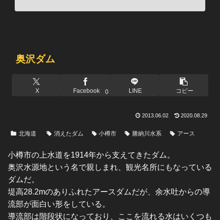
奥沢ダム
X
Facebook
LINE
コピー
0
2013.06.02
2020.08.29
北海道
消えたダム
小樽市
勝納川水系
アース
小樽市の上水道を1914年から支えてきたダム。
奥沢水源地という名で親しまれ、観光名所にもなっている
ダムだ。
堤高28.2mのありふれたアースダムだが、余水吐からの導
流部が面白い形をしている。
導流部は階段状になっており、ここを流れる水はいくつも