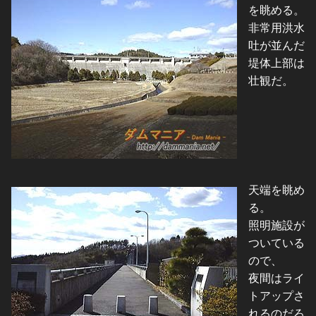
を眺める。
非常用洪水
吐が並んだ
堤体上部は
壮観だ。
天端を眺め
る。
照明施設が
ついている
ので、
夜間はライ
トアップさ
れるのだろ