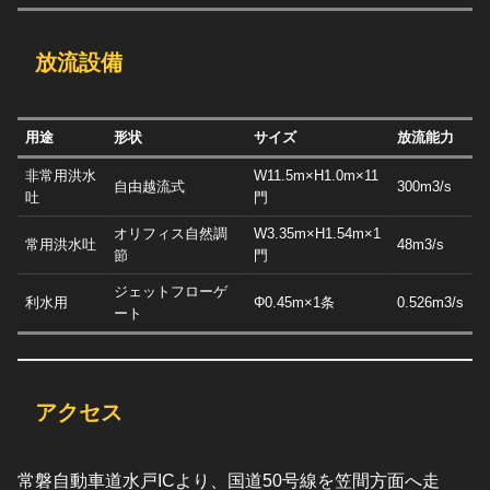
放流設備
用途
形状
サイズ
放流能力
非常用洪水
W11.5m×H1.0m×11
自由越流式
300m3/s
吐
門
オリフィス自然調
W3.35m×H1.54m×1
常用洪水吐
48m3/s
節
門
ジェットフローゲ
利水用
Φ0.45m×1条
0.526m3/s
ート
アクセス
常磐自動車道水戸ICより、国道50号線を笠間方面へ走