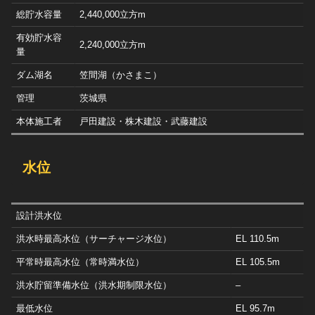
総貯水容量
2,440,000立方m
有効貯水容
2,240,000立方m
量
ダム湖名
笠間湖（かさまこ）
管理
茨城県
本体施工者
戸田建設・株木建設・武藤建設
水位
設計洪水位
洪水時最高水位（サーチャージ水位）
EL 110.5m
平常時最高水位（常時満水位）
EL 105.5m
洪水貯留準備水位（洪水期制限水位）
–
最低水位
EL 95.7m