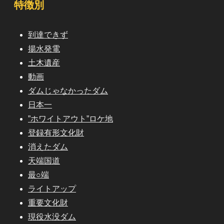
特徴別
到達できず
揚水発電
土木遺産
動画
ダムじゃなかったダム
日本一
”ホワイトアウト”ロケ地
登録有形文化財
消えたダム
天端国道
最○端
ライトアップ
重要文化財
現役水没ダム