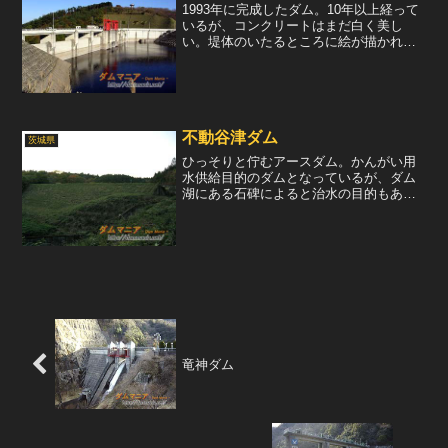
1993年に完成したダム。10年以上経って
いるが、コンクリートはまだ白く美し
い。堤体のいたるところに絵が描かれて
いるため、違った視点からダムを楽しむ
ことができる。近隣には公園なども整備
されており、市民の憩いの場として利用
されている。取材日は...
不動谷津ダム
茨城県
ひっそりと佇むアースダム。かんがい用
水供給目的のダムとなっているが、ダム
湖にある石碑によると治水の目的もある
らしい。ダム湖の上流には、「水源不動
尊」があり、水の神様を奉っている。ま
た、ブラックバスのポイントとして有名
らしい。下流より堤体を眺...
竜神ダム