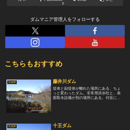
0
ダムマニア管理人をフォローする
こちらもおすすめ
藤井川ダム
茨城県
堤体と副堤体が離れた場所にある、ちょ
っと変わったダム。非常用洪水吐と、表
面取水設備が別の場所にある。付近には
色々なレクリエーション施設があり、シ
ーズン中は観光客で賑わっているらし
い。ラジアルゲートが3門装備された副堤
体を眺める。ダム湖を掘り...
十王ダム
茨城県