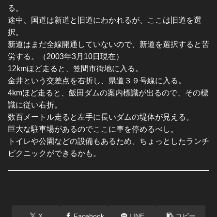
る。
途中、国道は新道と旧道にわかれるが、ここは旧道を選
択。
新道はまだ全線開通していないので、新道を選択すると苦
労する。（2003年3月10日現在）
12kmほど走ると、笠間市街地に入る。
金井という交差点を右折し、県道３９号線に入る。
4kmほど走ると、飯田ダムの案内標識が出るので、その標
識に従い右折。
数百メートル走ると左手に長いダムの堤体が見える。
巨大な駐車場があるのでここに車を停めるべし。
トイレや公園などの設備もあるため、ちょっとしたランチ
ピクニックができるかも。
X
Facebook
LINE
コピー