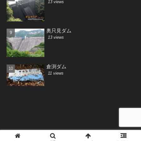
13 views
奥只見ダム
13 views
倉渕ダム
11 views
Copyright © 2001-2026 Saki-MiyajiMa All Rights Reserved.