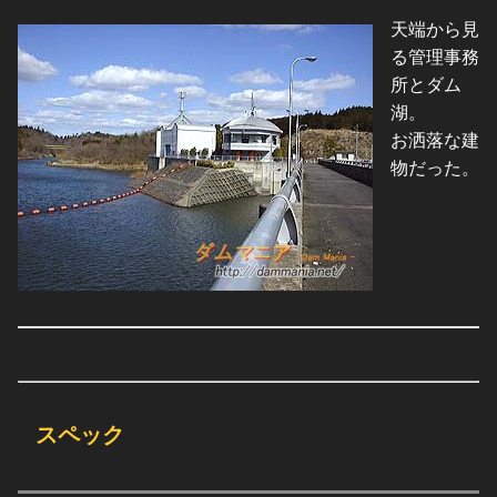
天端から見
る管理事務
所とダム
湖。
お洒落な建
物だった。
スペック