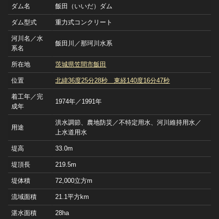
ダム名
飯田（いいだ）ダム
ダム型式
重力式コンクリート
河川名／水
飯田川／那珂川水系
系名
所在地
茨城県笠間市飯田
位置
北緯36度25分28秒 東経140度16分47秒
着工年／完
1974年／1991年
成年
洪水調節、農地防災／不特定用水、河川維持用水／
用途
上水道用水
堤高
33.0m
堤頂長
219.5m
堤体積
72,000立方m
流域面積
21.1平方km
湛水面積
28ha