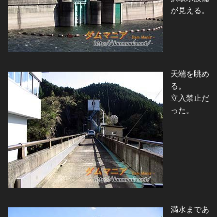
が見える。
天端を眺め
る。
立入禁止だ
った。
満水まであ