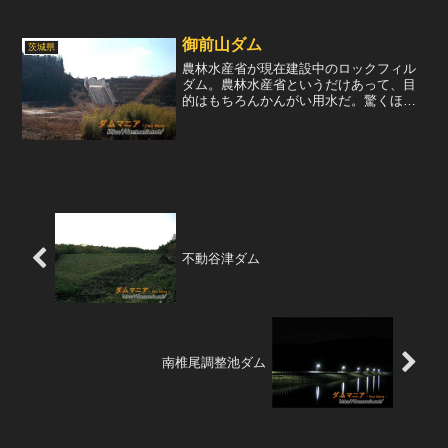
曲がっている。上の写真の...
御前山ダム
茨城県
農林水産省が現在建設中のロックフィル
ダム。農林水産省というだけあって、目
的はもちろんかんがい用水だ。驚くほど
大きな洪水吐をもち、そこから放流する
様子はさぞ壮観だろう。2008年完成との
ことだが、思いの外地盤が弱いという調
査結果あり、完成が遅...
不動谷津ダム
南椎尾調整池ダム