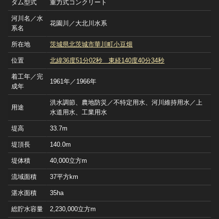
ダム型式
重力式コンクリート
河川名／水
花園川／大北川水系
系名
所在地
茨城県北茨城市華川町小豆畑
位置
北緯36度51分02秒 東経140度40分34秒
着工年／完
1961年／1966年
成年
洪水調節、農地防災／不特定用水、河川維持用水／上
用途
水道用水、工業用水
堤高
33.7m
堤頂長
140.0m
堤体積
40,000立方m
流域面積
37平方km
湛水面積
35ha
総貯水容量
2,230,000立方m