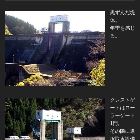
黒ずんだ堤
体。
年季を感じ
る。
クレストゲ
ートはロー
ラーゲート
1門。
その隣に選
択取水設備