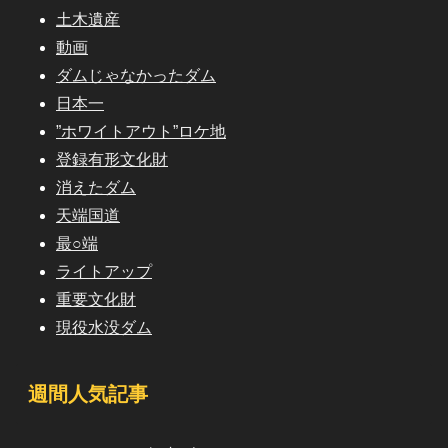
土木遺産
動画
ダムじゃなかったダム
日本一
”ホワイトアウト”ロケ地
登録有形文化財
消えたダム
天端国道
最○端
ライトアップ
重要文化財
現役水没ダム
週間人気記事