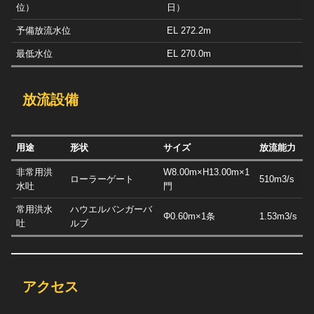
位）
日）
予備放流水位
EL 272.2m
最低水位
EL 270.0m
放流設備
用途
形状
サイズ
放流能力
非常用洪
W8.00m×H13.00m×1
ローラーゲート
510m3/s
水吐
門
常用洪水
ハウエルバンガーバ
Φ0.60m×1条
1.53m3/s
吐
ルブ
アクセス