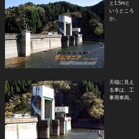
と1.5mと
いうところ
か。
天端に見え
る車は、工
事用車両。