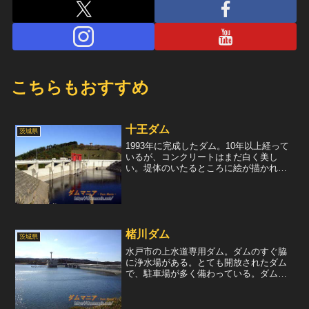
こちらもおすすめ
十王ダム
茨城県
1993年に完成したダム。10年以上経って
いるが、コンクリートはまだ白く美し
い。堤体のいたるところに絵が描かれて
いるため、違った視点からダムを楽しむ
ことができる。近隣には公園なども整備
されており、市民の憩いの場として利用
されている。取材日は...
楮川ダム
茨城県
水戸市の上水道専用ダム。ダムのすぐ脇
に浄水場がある。とても開放されたダム
で、駐車場が多く備わっている。ダム湖
より堤体を眺める。湖に浮かぶ建物は選
択取水施設。天端を眺める。この写真で
は分かりづらいが、堤体は「く」の字に