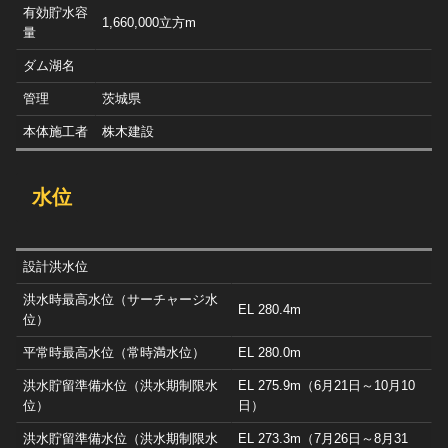
有効貯水容
1,660,000立方m
量
ダム湖名
管理
茨城県
本体施工者
株木建設
水位
設計洪水位
洪水時最高水位（サーチャージ水
EL 280.4m
位）
平常時最高水位（常時満水位）
EL 280.0m
洪水貯留準備水位（洪水期制限水
EL 275.9m（6月21日～10月10
位）
日）
洪水貯留準備水位（洪水期制限水
EL 273.3m（7月26日～8月31