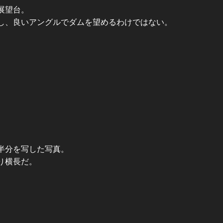
展望台。
し、良いアングルでダムを望めるわけではない。
半分を写した写真。
り横長だ。