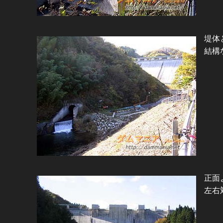
堤体
結構
正面
左右