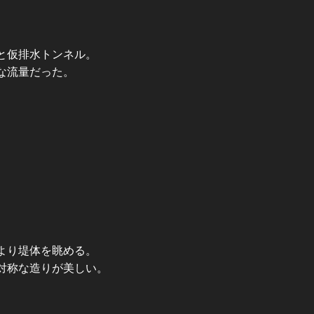
と仮排水トンネル。
な流量だった。
より堤体を眺める。
対称な造りが美しい。