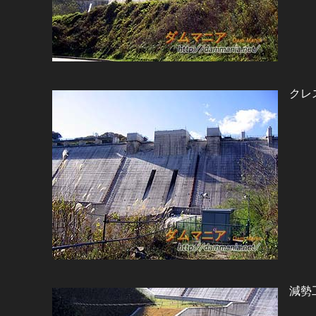
クレ
減勢