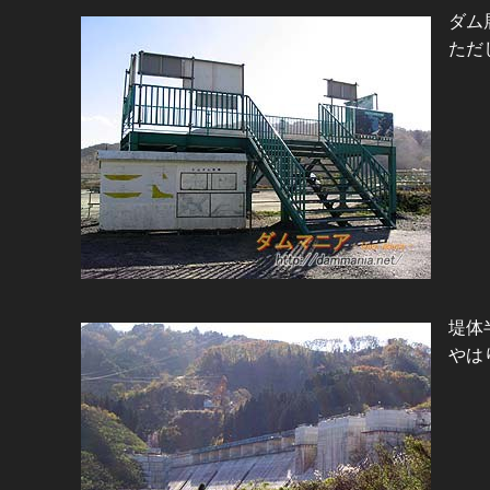
ダム
ただ
堤体
やは