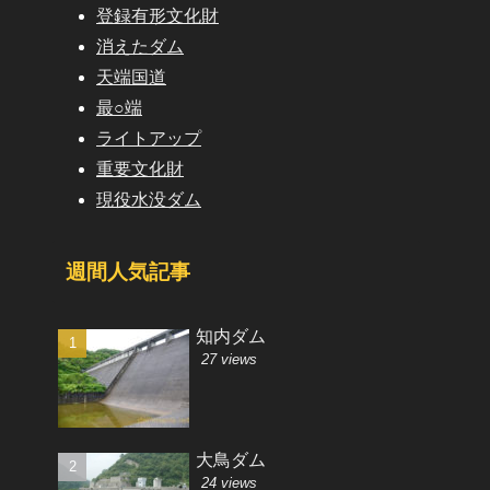
登録有形文化財
消えたダム
天端国道
最○端
ライトアップ
重要文化財
現役水没ダム
週間人気記事
知内ダム
27 views
大鳥ダム
24 views