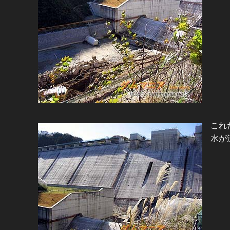
これ
水が