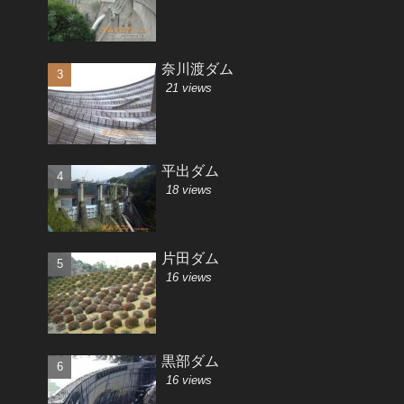
奈川渡ダム
21 views
平出ダム
18 views
片田ダム
16 views
黒部ダム
16 views