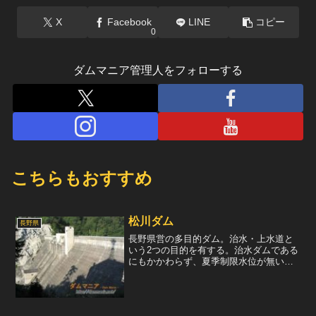
X
Facebook
LINE
コピー
0
ダムマニア管理人をフォローする
こちらもおすすめ
松川ダム
長野県
長野県営の多目的ダム。治水・上水道と
いう2つの目的を有する。治水ダムである
にもかかわらず、夏季制限水位が無いの
が面白い。流入量が少ないダムなのだろ
うか。ゲート類は非常用洪水吐2門、常用
洪水吐1門。一般的なデザインだが、最近
流行の坊主ダムには...