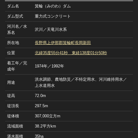
ダム名
箕輪（みのわ）ダム
ダム型式
重力式コンクリート
河川名／水
沢川／天竜川水系
系名
所在地
長野県上伊那郡箕輪町長岡新田
位置
北緯35度55分41秒 東経138度01分50秒
着工年／完
1974年／1992年
成年
洪水調節、農地防災／不特定用水、河川維持用水／
用途
上水道用水
堤高
72.0m
堤頂長
297.5m
堤体積
307,000立方m
流域面積
38.2平方km
湛水面積
35ha