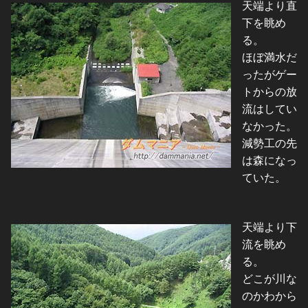
天端より直
下を眺め
る。
ほぼ満水だ
ったがゲー
トからの放
流はしてい
なかった。
減勢工の先
は森になっ
ていた。
天端より下
流を眺め
る。
どこが川な
のかわから