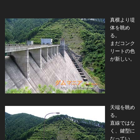
真横より堤
体を眺め
る。
まだコンク
リートの色
が新しい。
天端を眺め
る。
直線ではな
く、鍵型に
なってい