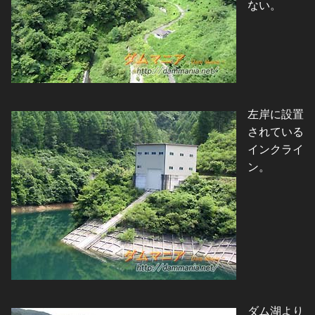
ない。
左岸に設置
されている
インクライ
ン。
ダム湖より