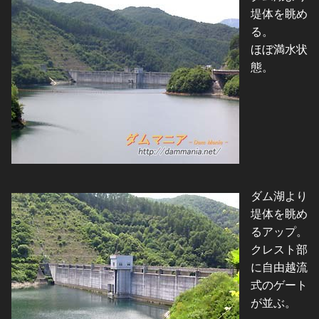
堤体を眺め
る。
ほぼ満水状
態。
ダム湖より
堤体を眺め
るアップ。
クレスト部
に自由越流
式のゲート
が並ぶ。