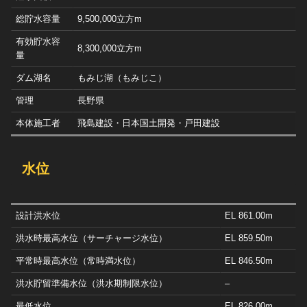
総貯水容量
9,500,000立方m
有効貯水容
8,300,000立方m
量
ダム湖名
もみじ湖（もみじこ）
管理
長野県
本体施工者
飛島建設・日本国土開発・戸田建設
水位
設計洪水位
EL 861.00m
洪水時最高水位（サーチャージ水位）
EL 859.50m
平常時最高水位（常時満水位）
EL 846.50m
洪水貯留準備水位（洪水期制限水位）
–
最低水位
EL 826.00m