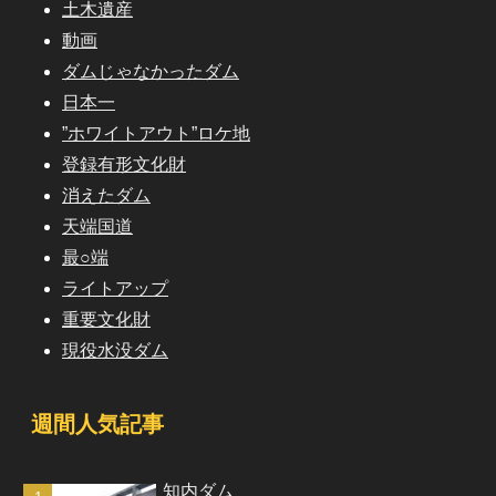
土木遺産
動画
ダムじゃなかったダム
日本一
”ホワイトアウト”ロケ地
登録有形文化財
消えたダム
天端国道
最○端
ライトアップ
重要文化財
現役水没ダム
週間人気記事
知内ダム