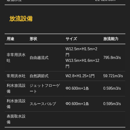
放流設備
用途
形状
サイズ
放流能力
W12.5m×H1.5m×2
非常用洪水
門
自由越流式
795.8m3/s
吐
W13.5m×H1.6m×12
門
常用洪水吐
自然調節式
W2.8×H1.25×1門
59.721m3/s
利水放流設
ジェットフローゲ
Φ0.600m×1条
0.595m3/s
備
ート
利水放流設
スルースバルブ
Φ0.600m×1条
0.595m3/s
備
表面取水設
備