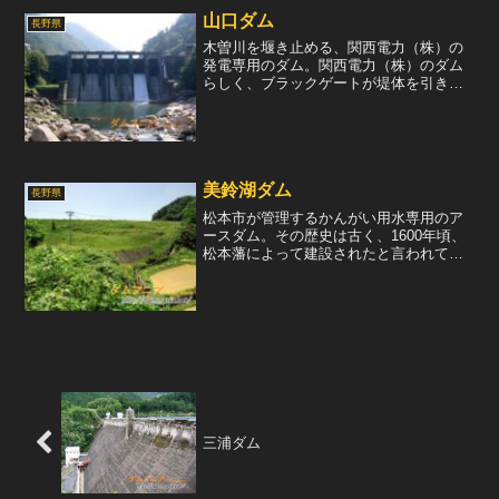
山口ダム
長野県
木曽川を堰き止める、関西電力（株）の
発電専用のダム。関西電力（株）のダム
らしく、ブラックゲートが堤体を引き立
たせる。このダムで取水された水は、賤
母発電所と山口発電所の2つの発電所に送
られ、約６万kWの電力を供給している。
電力会社系ダムにあり...
美鈴湖ダム
長野県
松本市が管理するかんがい用水専用のア
ースダム。その歴史は古く、1600年頃、
松本藩によって建設されたと言われてい
る。しかし、その後、水需要が増加して
ゆき、現在の貯水容量では不足が生じて
きたため嵩上げ工事を行い、1951年に現
在のかたちになっ...
三浦ダム