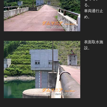
る。
車両通行止
め。
表面取水施
設。