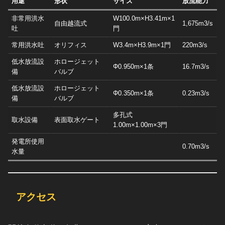
用途
形状
サイズ
放流能力
非常用洪水
W100.0m×H3.41m×1
自由越流式
1,675m3/s
吐
門
常用洪水吐
オリフィス
W3.4m×H3.9m×1門
220m3/s
低水放流設
ホロージェット
Φ0.950m×1条
16.7m3/s
備
バルブ
低水放流設
ホロージェット
Φ0.350m×1条
0.23m3/s
備
バルブ
多孔式
取水設備
表面取水ゲート
1.00m×1.00m×3門
発電所使用
0.70m3/s
水量
アクセス