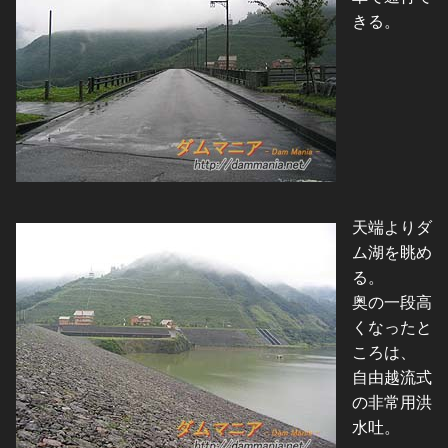
きる。
天端よりダ
ム湖を眺め
る。
奥の一段高
くなったと
ころは、
自由越流式
の非常用洪
水吐。