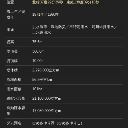
位置
北緯37度29分39秒 東経139度09分16秒
着工年／完
1971年／1993年
成年
洪水調節、農地防災／不特定用水、河川維持用水／
用途
上水道用水
堤高
75.5m
堤頂長
360.0m
堤頂幅
10.00m
堤体積
2,278,000立方m
流域面積
56.2平方km
湛水面積
101ha
総貯水容量
21,100,000立方m
有効貯水容
17,050,000立方m
量
ダム湖名
ひめさゆり湖（ひめさゆりこ）