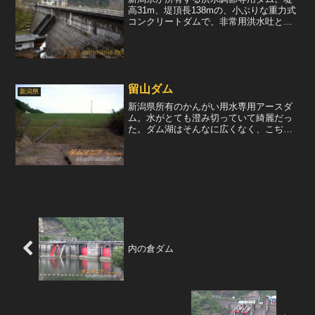
高31m、堤頂長138mの、小ぶりな重力式
コンクリートダムで、非常用洪水吐とし
てローラーゲート1門を装備している。非
常に小さな貯水池なので、非常用洪水吐
は1門で事足りるということなのだろう
か。また、常用洪...
留山ダム
新潟県
新潟県所有のかんがい用水専用アースダ
ム。水がとても澄み切っていて綺麗だっ
た。ダム湖はそんなに広くなく、こぢん
まりとしている。導流壁の一部が壊れて
いるのが印象的だった。下流より堤体を
眺める。緑の堤体が美しい。もう少しす
ると、もっと綺麗な緑色に...
内の倉ダム