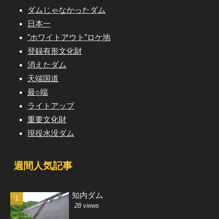
ダムじゃなかったダム
日本一
”ホワイトアウト”ロケ地
登録有形文化財
消えたダム
天端国道
最○端
ライトアップ
重要文化財
現役水没ダム
週間人気記事
知内ダム
28 views