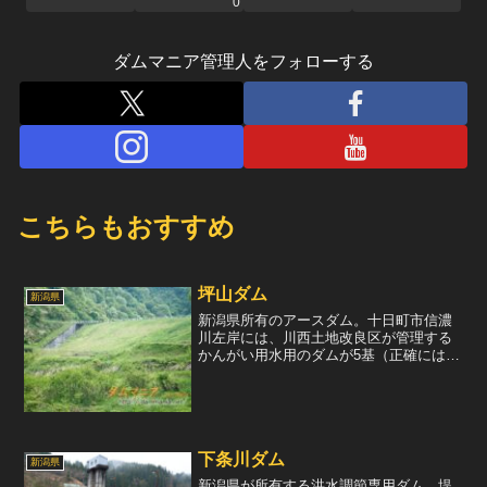
0
ダムマニア管理人をフォローする
こちらもおすすめ
坪山ダム
新潟県
新潟県所有のアースダム。十日町市信濃
川左岸には、川西土地改良区が管理する
かんがい用水用のダムが5基（正確にはダ
ム4基と堰1基）あるが、そのうちのひと
つ。アースダムだが、とても濃厚な造り
で、洪水吐や減勢工などは、まるでロッ
クフィルダムの様。こ...
下条川ダム
新潟県
新潟県が所有する洪水調節専用ダム。堤