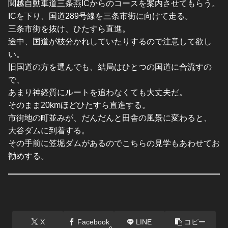
関越自動車道三条燕ICからのコースを案内させてもらう。
ICを下り、国道289号線を三条市街に向けて走る。
三条市街を抜け、ひたすら直進。
途中、国道が枝分かれしていたりするので注意して欲し
い。
旧国道の方を選んでも、結局はひとつの国道に合流すの
で、
あまり神経質にルートを追わなくても大丈夫だ。
そのまま20kmほどひたすら直進する。
市街地の町並みが、だんだんと田舎の風景に変わると、
大谷ダムに到着する。
その手前に笠堀ダムがあるのでこちらの見学もあわせてお
勧めする。
X
Facebook
LINE
コピー