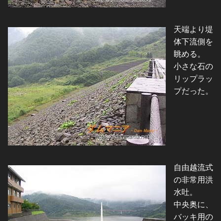
天端より堤
体下流側を
眺める。
小さな石の
リップラッ
プだった。
自由越流式
の非常用洪
水吐。
中央奥に、
バッキ用の