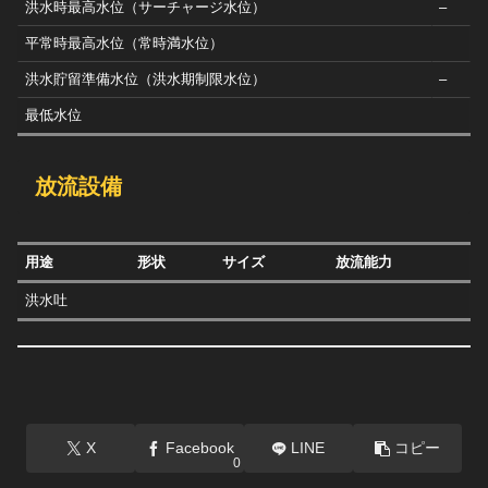
洪水時最高水位（サーチャージ水位）
–
平常時最高水位（常時満水位）
洪水貯留準備水位（洪水期制限水位）
–
最低水位
放流設備
用途
形状
サイズ
放流能力
洪水吐
X
Facebook
LINE
コピー
0