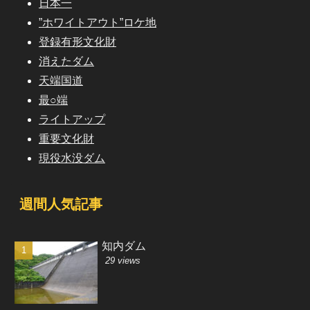
日本一
”ホワイトアウト”ロケ地
登録有形文化財
消えたダム
天端国道
最○端
ライトアップ
重要文化財
現役水没ダム
週間人気記事
知内ダム
29 views