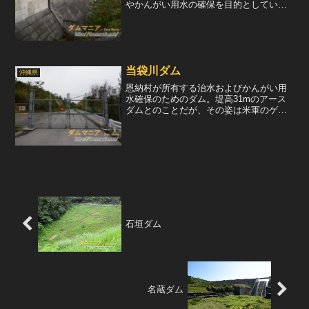
やかんがい用水の確保を目的としてい
る。このダムは沖縄北部5ダムのうちの一
つで、ここの水は導水管によって福地ダ
ムへと運ばれる。堤体は重力式コンクリ
ートダムとロックフィルダ...
当袋川ダム
沖縄県
恩納村が所有する治水およびかんがい用
水確保のためのダム。堤高31mのアース
ダムとのことだが、その姿は米軍のゲー
トに阻まれ、見ることはできなかった。
ゲートから先500mほど進んだ所にあると
思われる。沖縄のダム巡りにつきもの
の、赤いプレートが提...
石垣ダム
名蔵ダム