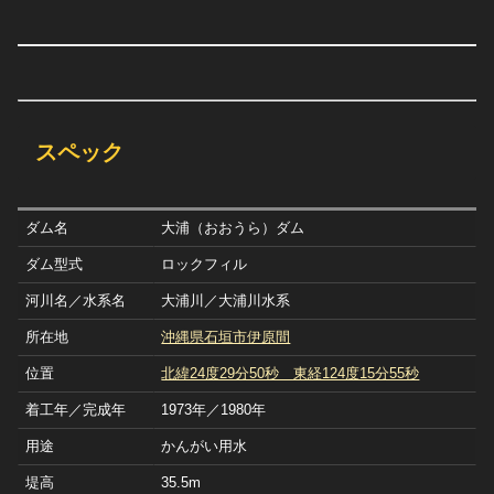
スペック
ダム名
大浦（おおうら）ダム
ダム型式
ロックフィル
河川名／水系名
大浦川／大浦川水系
所在地
沖縄県石垣市伊原間
位置
北緯24度29分50秒 東経124度15分55秒
着工年／完成年
1973年／1980年
用途
かんがい用水
堤高
35.5m