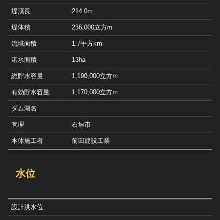
堤頂長
214.0m
堤体積
236,000立方m
流域面積
1.7平方km
湛水面積
13ha
総貯水容量
1,190,000立方m
有効貯水容量
1,170,000立方m
ダム湖名
管理
石垣市
本体施工者
前田建設工業
水位
設計洪水位