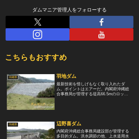
ダムマニア管理人をフォローする
こちらもおすすめ
羽地ダム
沖縄県
最新技術を惜しげもなく取り入れたダ
ム。ポイントはエアーだ。内閣府沖縄総
合事務局が管理する堤高66.5mのロック
フィルダムで、洪水調節や上水道用水確
保などの多目的ダムである。選択取水設
備には、エアーロック式を取り入れ、ゲ
ートを使用しない構造と...
辺野喜ダム
沖縄県
内閣府沖縄総合事務局建設部が管理する
多目的ダム。洪水調節の他、上水道用水