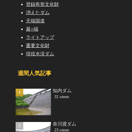
登録有形文化財
消えたダム
天端国道
最○端
ライトアップ
重要文化財
現役水没ダム
週間人気記事
知内ダム
31 views
奈川渡ダム
23 views