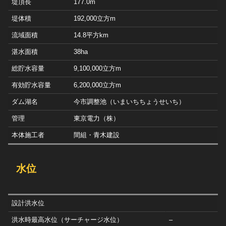
堤頂長
177.0m
堤体積
192,000立方m
流域面積
14.8平方km
湛水面積
38ha
総貯水容量
9,100,000立方m
有効貯水容量
6,200,000立方m
ダム湖名
今市調整池（いまいちちょうせいち）
管理
東京電力（株）
本体施工者
間組・青木建設
水位
設計洪水位
洪水時最高水位（サーチャージ水位）
–