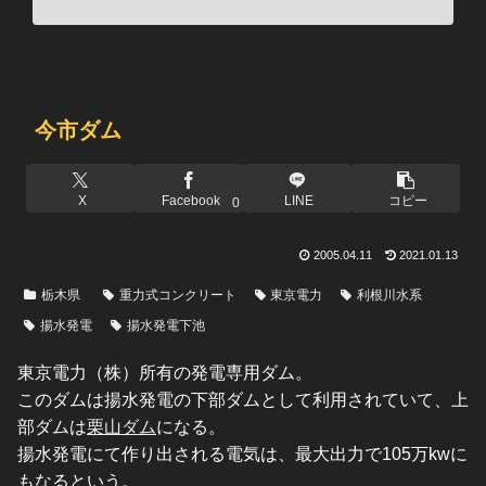
今市ダム
X
Facebook
LINE
コピー
0
2005.04.11
2021.01.13
栃木県
重力式コンクリート
東京電力
利根川水系
揚水発電
揚水発電下池
東京電力（株）所有の発電専用ダム。
このダムは揚水発電の下部ダムとして利用されていて、上
部ダムは
栗山ダム
になる。
揚水発電にて作り出される電気は、最大出力で105万kwに
もなるという。