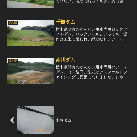
ていない。現地に行ってもダム案内板、
ダムに関わる構造物や杭すら見つからな
かった。逆に目についたものは、ダム建
設反対の看板だった。ダムが建設される
河川の思川は、とても細い...
千振ダム
栃木県
栃木県所有のかんがい用水専用ロックフ
ィルダム。ロックフィルといっても、堤
体は芝生に覆われ、緑が眩しいアースダ
ムの様に見える。堤体およびダム湖の周
囲は、ゴルフ場と、ちょっと廃れた別荘
分譲地に囲まれて、近づく事ができな
い。唯一、堤体直下に近づけ...
赤川ダム
栃木県
栃木県所有のかんがい用水専用のアース
ダム。（※後日、型式がアスファルトフ
ェイシングに変更になりました。）赤川
ダムという名前だが、建設時は細野ダム
という名前で呼ばれていた。宇都宮市森
林公園内にあり、市民の憩いの場として
親しまれている。森林公園...
水豊ダム