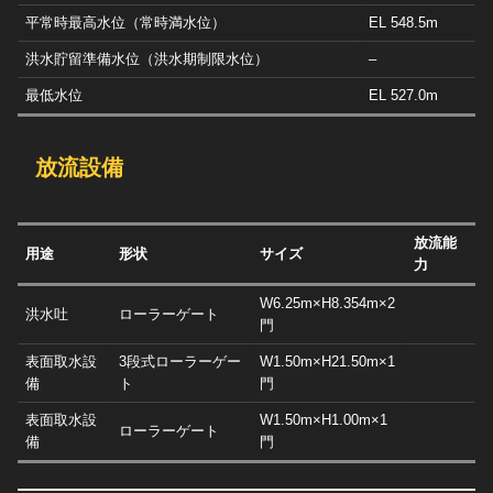
平常時最高水位（常時満水位）
EL 548.5m
洪水貯留準備水位（洪水期制限水位）
–
最低水位
EL 527.0m
放流設備
放流能
用途
形状
サイズ
力
W6.25m×H8.354m×2
洪水吐
ローラーゲート
門
表面取水設
3段式ローラーゲー
W1.50m×H21.50m×1
備
ト
門
表面取水設
W1.50m×H1.00m×1
ローラーゲート
備
門