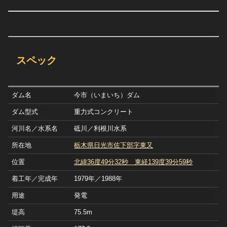
スペック
ダム名
今市（いまいち）ダム
ダム型式
重力式コンクリート
河川名／水系名
砥川／利根川水系
所在地
栃木県日光市佐下部字東又
位置
北緯36度49分32秒 東経139度39分59秒
着工年／完成年
1979年／1988年
用途
発電
堤高
75.5m