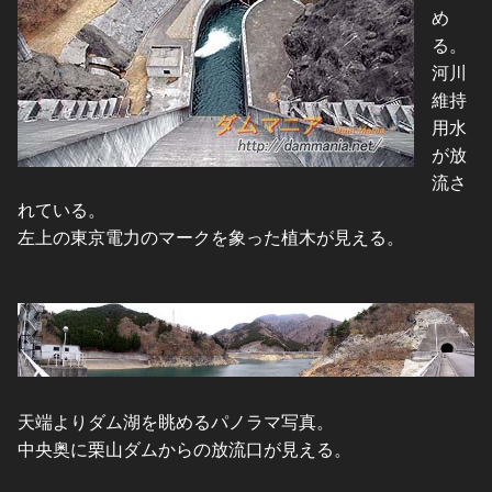
め
る。
河川
維持
用水
が放
流さ
れている。
左上の東京電力のマークを象った植木が見える。
天端よりダム湖を眺めるパノラマ写真。
中央奥に栗山ダムからの放流口が見える。