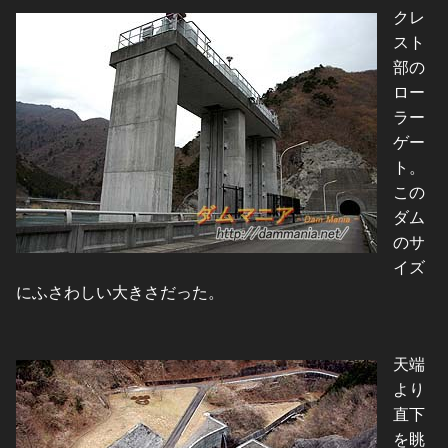
クレ
スト
部の
ロー
ラー
ゲー
ト。
この
ダム
のサ
イズ
にふさわしい大きさだった。
天端
より
直下
を眺