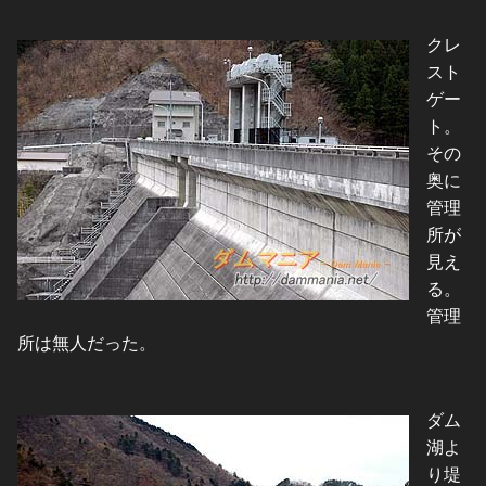
クレ
スト
ゲー
ト。
その
奥に
管理
所が
見え
る。
管理
所は無人だった。
ダム
湖よ
り堤