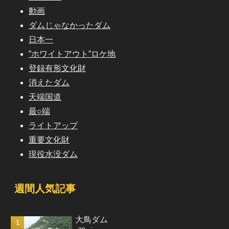
動画
ダムじゃなかったダム
日本一
”ホワイトアウト”ロケ地
登録有形文化財
消えたダム
天端国道
最○端
ライトアップ
重要文化財
現役水没ダム
週間人気記事
大鳥ダム