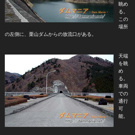
眺め
る。
この
場所
の左側に、栗山ダムからの放流口がある。
天端
を眺
め
る。
車両
での
通行
可
能。