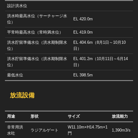
設計洪水位
洪水時最高水位（サーチャージ水
EL 420.0m
位）
平常時最高水位（常時満水位）
EL 419.0m
洪水貯留準備水位（洪水期制限水
EL 404.6m（8月1日～10月10
位）
日）
洪水貯留準備水位（洪水期制限水
EL 401.2m（10月11日～6月14
位）
日）
最低水位
EL 398.5m
放流設備
用途
形状
サイズ
放流能力
非常用洪
W11.10m×H14.75m×1
ラジアルゲート
1,390m3/s
水吐
門