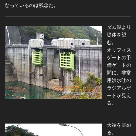
なっているのは残念だ。
ダム湖より
堤体を望
む。
オリフィス
ゲートの予
備ゲートの
間に、非常
用洪水吐の
ラジアルゲ
ートが見え
る。
天端を眺め
る。