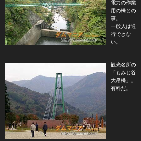
電力の作業
用の橋との
事。
一般人は通
行できな
い。
観光名所の
「もみじ谷
大吊橋」。
有料だ。