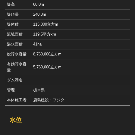
堤高
60.0m
堤頂長
240.0m
堤体積
115,000立方m
流域面積
119.5平方km
湛水面積
41ha
総貯水容量
8,760,000立方m
有効貯水容
5,760,000立方m
量
ダム湖名
管理
栃木県
本体施工者
鹿島建設・フジタ
水位