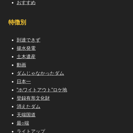
おすすめ
特徴別
到達できず
揚水発電
土木遺産
動画
ダムじゃなかったダム
日本一
”ホワイトアウト”ロケ地
登録有形文化財
消えたダム
天端国道
最○端
ライトアップ