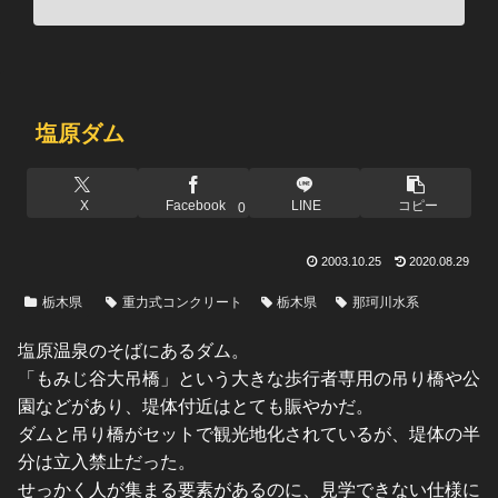
塩原ダム
X
Facebook
LINE
コピー
0
2003.10.25
2020.08.29
栃木県
重力式コンクリート
栃木県
那珂川水系
塩原温泉のそばにあるダム。
「もみじ谷大吊橋」という大きな歩行者専用の吊り橋や公
園などがあり、堤体付近はとても賑やかだ。
ダムと吊り橋がセットで観光地化されているが、堤体の半
分は立入禁止だった。
せっかく人が集まる要素があるのに、見学できない仕様に