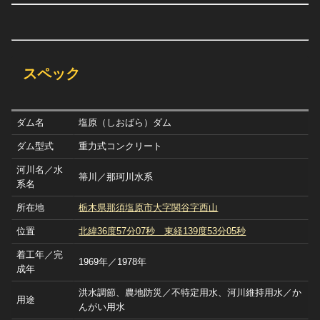
スペック
ダム名
塩原（しおばら）ダム
ダム型式
重力式コンクリート
河川名／水
箒川／那珂川水系
系名
所在地
栃木県那須塩原市大字関谷字西山
位置
北緯36度57分07秒 東経139度53分05秒
着工年／完
1969年／1978年
成年
洪水調節、農地防災／不特定用水、河川維持用水／か
用途
んがい用水