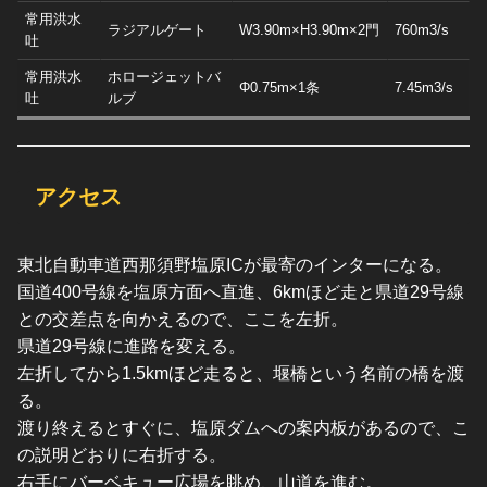
常用洪水
ラジアルゲート
W3.90m×H3.90m×2門
760m3/s
吐
常用洪水
ホロージェットバ
Φ0.75m×1条
7.45m3/s
吐
ルブ
アクセス
東北自動車道西那須野塩原ICが最寄のインターになる。
国道400号線を塩原方面へ直進、6kmほど走と県道29号線
との交差点を向かえるので、ここを左折。
県道29号線に進路を変える。
左折してから1.5kmほど走ると、堰橋という名前の橋を渡
る。
渡り終えるとすぐに、塩原ダムへの案内板があるので、こ
の説明どおりに右折する。
右手にバーベキュー広場を眺め、山道を進む。