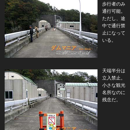
歩行者のみ
通行可能。
ただし、途
中で通行禁
止になって
いる。
天端半分は
立入禁止。
小さな観光
名所なのに
残念だ。