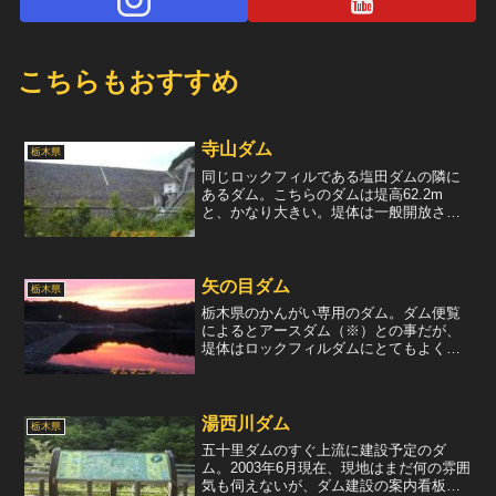
こちらもおすすめ
寺山ダム
栃木県
同じロックフィルである塩田ダムの隣に
あるダム。こちらのダムは堤高62.2m
と、かなり大きい。堤体は一般開放され
ていて、自由に天端を歩くことができ
る。天端を眺める。手前の柵の部分の下
に、洪水吐の流路がある。自由越流式の
洪水吐。ダム湖のわりには...
矢の目ダム
栃木県
栃木県のかんがい専用のダム。ダム便覧
によるとアースダム（※）との事だが、
堤体はロックフィルダムにとてもよく似
ている。下流側から眺めると、堤体表面
の芝生がとても綺麗で美しい。ダム湖は
立入禁止のようだが、人々はお構い無し
に釣りなどを楽しんでいた...
湯西川ダム
栃木県
五十里ダムのすぐ上流に建設予定のダ
ム。2003年6月現在、現地はまだ何の雰囲
気も伺えないが、ダム建設の案内看板だ