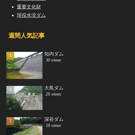
重要文化財
現役水没ダム
週間人気記事
知内ダム
30 views
大鳥ダム
25 views
深谷ダム
19 views