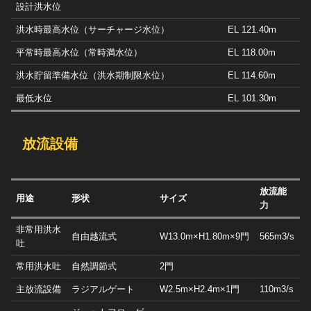
設計洪水位
洪水時最高水位（サーチャージ水位）
EL 121.40m
平常時最高水位（常時満水位）
EL 118.00m
洪水貯留準備水位（洪水期制限水位）
EL 114.60m
最低水位
EL 101.30m
放流設備
放流能
用途
形状
サイズ
力
非常用洪水
自由越流式
W13.0m×H1.80m×9門
565m3/s
吐
常用洪水吐
自然調節式
2門
主放流設備
ラジアルゲート
W2.5m×H2.4m×1門
110m3/s