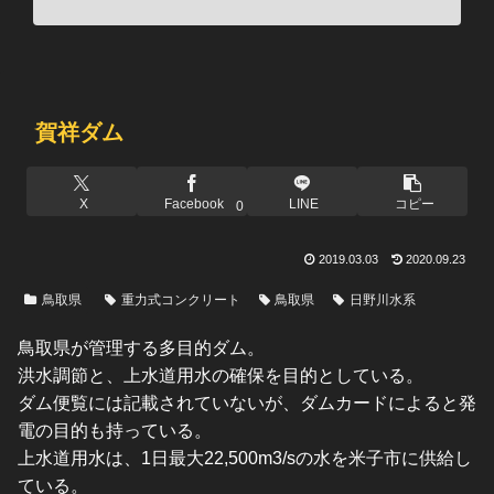
賀祥ダム
X
Facebook
LINE
コピー
0
2019.03.03
2020.09.23
鳥取県
重力式コンクリート
鳥取県
日野川水系
鳥取県が管理する多目的ダム。
洪水調節と、上水道用水の確保を目的としている。
ダム便覧には記載されていないが、ダムカードによると発
電の目的も持っている。
上水道用水は、1日最大22,500m3/sの水を米子市に供給し
ている。