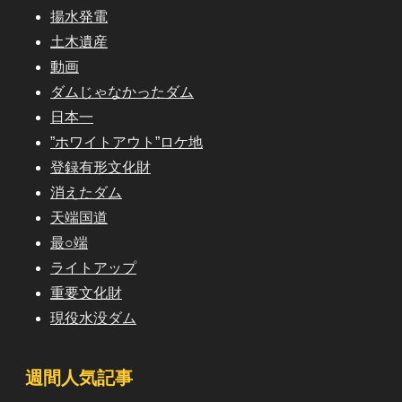
揚水発電
土木遺産
動画
ダムじゃなかったダム
日本一
”ホワイトアウト”ロケ地
登録有形文化財
消えたダム
天端国道
最○端
ライトアップ
重要文化財
現役水没ダム
週間人気記事