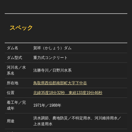
スペック
ダム名
賀祥（かしょう）ダム
ダム型式
重力式コンクリート
河川名／水
法勝寺川／日野川水系
系名
所在地
鳥取県西伯郡南部町大字下中谷
位置
北緯35度18分32秒 東経133度19分46秒
着工年／完
1971年／1988年
成年
洪水調節、農地防災／不特定用水、河川維持用水／
用途
上水道用水