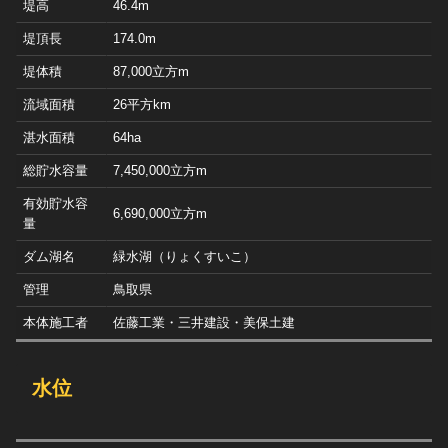
堤高
46.4m
堤頂長
174.0m
堤体積
87,000立方m
流域面積
26平方km
湛水面積
64ha
総貯水容量
7,450,000立方m
有効貯水容
6,690,000立方m
量
ダム湖名
緑水湖（りょくすいこ）
管理
鳥取県
本体施工者
佐藤工業・三井建設・美保土建
水位