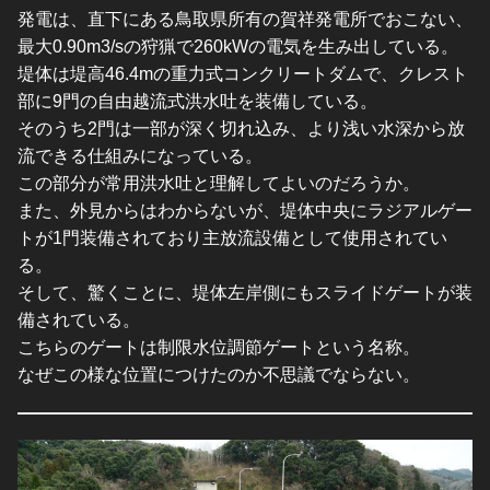
発電は、直下にある鳥取県所有の賀祥発電所でおこない、
最大0.90m3/sの狩猟で260kWの電気を生み出している。
堤体は堤高46.4mの重力式コンクリートダムで、クレスト
部に9門の自由越流式洪水吐を装備している。
そのうち2門は一部が深く切れ込み、より浅い水深から放
流できる仕組みになっている。
この部分が常用洪水吐と理解してよいのだろうか。
また、外見からはわからないが、堤体中央にラジアルゲー
トが1門装備されており主放流設備として使用されてい
る。
そして、驚くことに、堤体左岸側にもスライドゲートが装
備されている。
こちらのゲートは制限水位調節ゲートという名称。
なぜこの様な位置につけたのか不思議でならない。