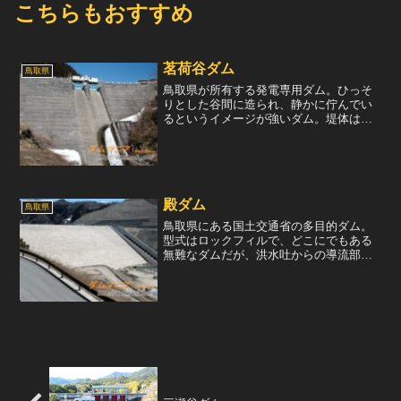
こちらもおすすめ
茗荷谷ダム
鳥取県
鳥取県が所有する発電専用ダム。ひっそ
りとした谷間に造られ、静かに佇んでい
るというイメージが強いダム。堤体は古
風な重力式コンクリートダムで、クレス
ト部にラジアルゲートが2門設置されてい
る。このラジアルゲートはコンパクト
で、通常のダムの7割程度...
殿ダム
鳥取県
鳥取県にある国土交通省の多目的ダム。
型式はロックフィルで、どこにでもある
無難なダムだが、洪水吐からの導流部に
個性がある。ロックフィルダムの導流部
は、通常、滑り台のようになだらかな坂
になっているが、このダムは導流部が階
段状になっている。一段ご...