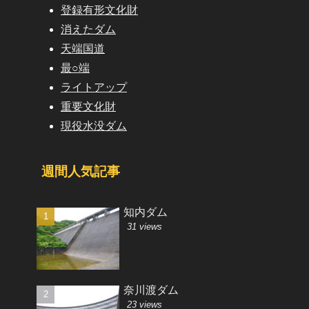
登録有形文化財
消えたダム
天端国道
最○端
ライトアップ
重要文化財
現役水没ダム
週間人気記事
知内ダム
31 views
奈川渡ダム
23 views