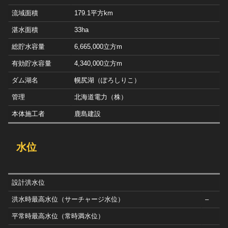
流域面積
179.1平方km
湛水面積
33ha
総貯水容量
6,665,000立方m
有効貯水容量
4,340,000立方m
ダム湖名
幌尻湖（ぽろしりこ）
管理
北海道電力（株）
本体施工者
鹿島建設
水位
設計洪水位
洪水時最高水位（サーチャージ水位）
–
平常時最高水位（常時満水位）