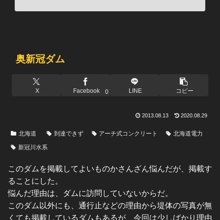
奥新冠ダム
X
Facebook
LINE
コピー
0
2013.08.13
2020.08.29
北海道
到達できず
アーチ式コンクリート
北海道電力
新冠川水系
このダムを掲載してよいものかさんざん悩んだが、掲載す
ることにした。
悩んだ理由は、ダムに訪問していないからだ。
このダム以外にも、通行止などの理由から堤体の写真が無
くても掲載しているダムもあるが、今回は少しばかり理由