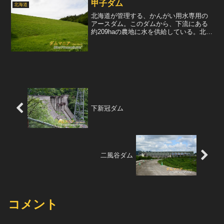
甲子ダム
北海道
北海道が管理する、かんがい用水専用の
アースダム。このダムから、下流にある
約209haの農地に水を供給している。北海
道のアースダムらしく、堤体下流面に貼
られた芝生が非常に美しく、いつまでも
見ていたい衝動にかられてしまう。左岸
には取水設備である...
下新冠ダム
二風谷ダム
コメント