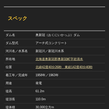
スペック
ダム名
奥新冠（おくにいかっぷ）ダム
ダム型式
アーチ式コンクリート
河川名／水系名
新冠川／新冠川水系
所在地
北海道奥新冠郡奥新冠町字岩清水
位置
北緯42度40分26秒 東経142度40分40秒
着工年／完成年
1958年／1963年
用途
発電
堤高
61.2m
堤頂長
110.0m
堤体積
30,000立方m