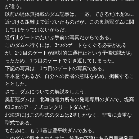
が違う。
以前の堤体無掲載のダム記事は、一応、できるだけ堤体に
近づける距離まで近づいたものだが、この奥新冠ダムに関
してはそうではないからだ。
通行止ゲートのだいぶ手前の写真だからである。
このダムへ行くには、3つのゲートをくぐる必要がある
が、2つ目のゲートが絶対的に通行止という予備知識があ
ったため、1つ目のゲートで引き返してしまった。
下記の写真は、1つ目のゲートの写真である。
不本意であるが、自分への反省の意味を込め、掲載するこ
ととした。
さて、ダムについての解説をしよう。
奥新冠ダムは、北海道電力所有の発電専用のダムで、堤高
61.2mのアーチ式コンクリートダムだ。
北海道にはこの型式のダムは2基しかなく、非常に貴重な
型式である。
ちなみに、もう1基は豊平峡ダムである。
このダムで取水された水は、約8km下流にある奥新冠発電