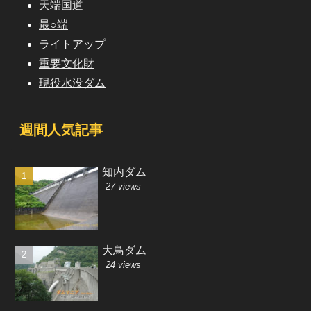
天端国道
最○端
ライトアップ
重要文化財
現役水没ダム
週間人気記事
知内ダム
27 views
大鳥ダム
24 views