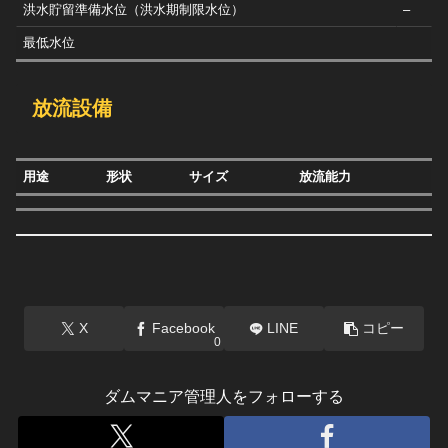
洪水貯留準備水位（洪水期制限水位）
–
最低水位
放流設備
用途
形状
サイズ
放流能力
X
Facebook
LINE
コピー
0
ダムマニア管理人をフォローする