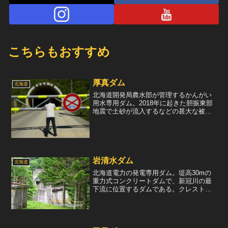
こちらもおすすめ
厚真ダム
北海道
北海道開発局農水部が管理するかんがい
用水専用ダム。2018年に起きた胆振東部
地震で土砂が流入するなどの甚大な被害
を受け、現在は復旧作業中。ダムへ続く
道は手前で通行止めとなっていた。復旧
したら絶対に見に行きたいと思う。5km
ほど手前にある厚幌...
岩清水ダム
北海道
北海道電力の発電専用ダム。堤高30mの
重力式コンクリートダムで、新冠川の最
下流に位置するダムである。クレスト部
には洪水吐として、ラジアルゲートが2門
装備されている。岩清水ダムは、上流に
ある新冠ダムや下新冠ダムの逆調整池と
して活用されており、...