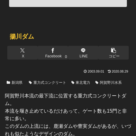
揚川ダム
X
Facebook
LINE
コピー
0
2003.09.01
2020.08.29
新潟県
重力式コンクリート
東北電力
阿賀野川水系
阿賀野川本流の最下流に位置する重力式コンクリートダ
ム。
本流を堰き止めているだけあって、ゲート数も15門と非
常に多い。
このダムの上流には、鹿瀬ダムや豊実ダムがあるが、いづ
れも似たようなデザインのダム。