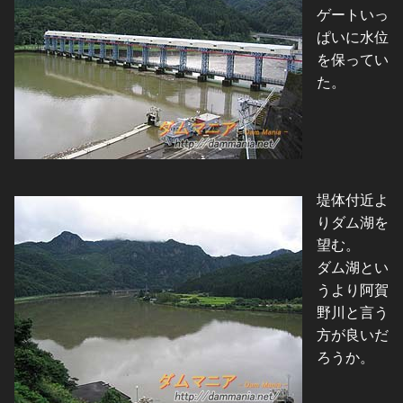
ゲートいっ
ぱいに水位
を保ってい
た。
堤体付近よ
りダム湖を
望む。
ダム湖とい
うより阿賀
野川と言う
方が良いだ
ろうか。