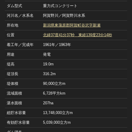
ダム型式
重力式コンクリート
河川名／水系名
阿賀野川／阿賀野川水系
所在地
新潟県東蒲原郡阿賀町谷沢字新瀬
位置
北緯37度41分37秒 東経139度23分14秒
着工年／完成年
1961年／1963年
用途
発電
堤高
19.0m
堤頂長
316.2m
堤体積
90,000立方m
流域面積
6,728平方km
湛水面積
207ha
総貯水容量
13,748,000立方m
有効貯水容量
5,039,000立方m