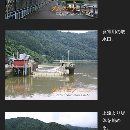
発電用の取
水口。
上流より堤
体を眺め
る。