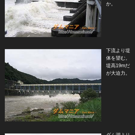
か。
下流より堤
体を望む。
堤高19mだ
が大迫力。
ダム湖より