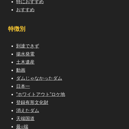
特におすすめ
おすすめ
特徴別
到達できず
揚水発電
土木遺産
動画
ダムじゃなかったダム
日本一
”ホワイトアウト”ロケ地
登録有形文化財
消えたダム
天端国道
最○端