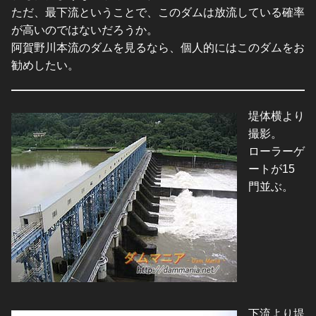
ただ、最下流ということで、このダムは放流している確率
が高いのではないだろうか。
阿賀野川本流のダムを見るなら、個人的にはこのダムをお
勧めしたい。
堤体横より
撮影。
ローラーゲ
ートが15
門並ぶ。
下流より堤