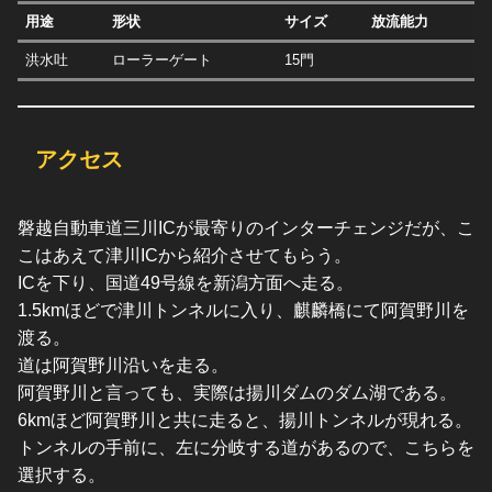
用途
形状
サイズ
放流能力
洪水吐
ローラーゲート
15門
アクセス
磐越自動車道三川ICが最寄りのインターチェンジだが、こ
こはあえて津川ICから紹介させてもらう。
ICを下り、国道49号線を新潟方面へ走る。
1.5kmほどで津川トンネルに入り、麒麟橋にて阿賀野川を
渡る。
道は阿賀野川沿いを走る。
阿賀野川と言っても、実際は揚川ダムのダム湖である。
6kmほど阿賀野川と共に走ると、揚川トンネルが現れる。
トンネルの手前に、左に分岐する道があるので、こちらを
選択する。