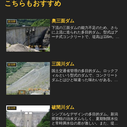
こちらもおすすめ
奥三面ダム
新潟県
下流の三面ダムの能力不足のため、さら
に上流に造られた多目的ダム。型式はア
ーチ式コンクリートで、堤高は116m。
2001年完成で、国内では2番目に新しいア
ーチ式コンクリートダムである。治水や
発電をおこなっており、発電には最大
40m3/sの水量...
三国川ダム
新潟県
国土交通省管理の多目的ダム。ロックフ
ィルという型式のダムで、コンクリート
ダムとはひと味違った味わいがある。堤
高は119.5m。この高さのロックフィルダ
ムは、真横や下から見上げると、異空間
に来てしまったような感覚におちいる。
放流設備は、自由越...
破間川ダム
新潟県
シンプルなデザインの多目的ダム。新潟
県管轄の治水ダムらしく、夏期制限水位
と常時満水位の差が激しい。また、堤体