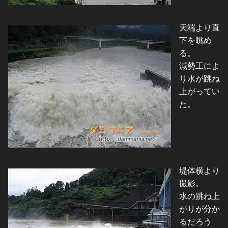
天端より直
下を眺め
る。
減勢工によ
り水が跳ね
上がってい
た。
堤体横より
撮影。
水の跳ね上
がりが分か
るだろう