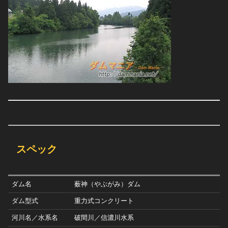
スペック
ダム名
薮神（やぶがみ）ダム
ダム型式
重力式コンクリート
河川名／水系名
破間川／信濃川水系