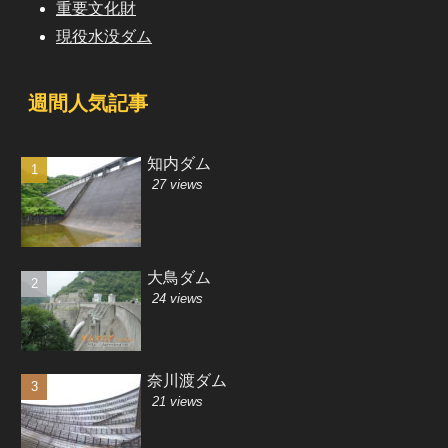
重要文化財
現役水没ダム
週間人気記事
知内ダム
27 views
大鳥ダム
24 views
奈川渡ダム
21 views