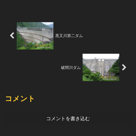
を電...
黒又川第二ダム
破間川ダム
コメント
コメントを書き込む