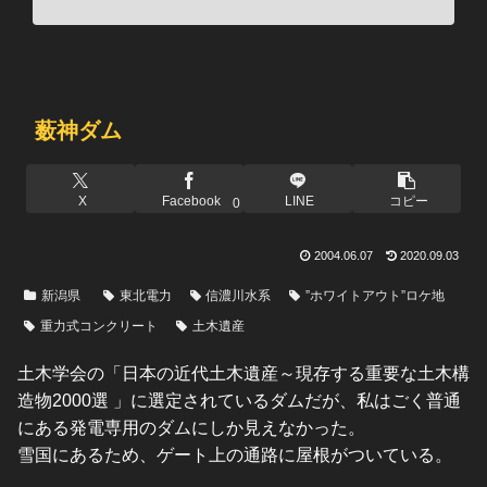
薮神ダム
X
Facebook
LINE
コピー
0
2004.06.07
2020.09.03
新潟県
東北電力
信濃川水系
”ホワイトアウト”ロケ地
重力式コンクリート
土木遺産
土木学会の「日本の近代土木遺産～現存する重要な土木構
造物2000選 」に選定されているダムだが、私はごく普通
にある発電専用のダムにしか見えなかった。
雪国にあるため、ゲート上の通路に屋根がついている。