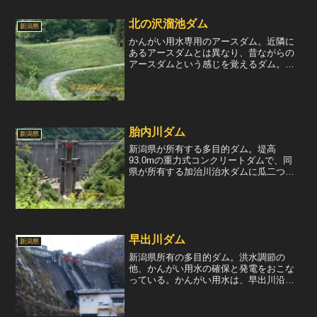
北の沢溜池ダム
新潟県
かんがい用水専用のアースダム。近隣に
あるアースダムとは異なり、昔ながらの
アースダムという感じを覚えるダム。堤
体直下から下流の信濃川にかけて、一面
に水田が広がる光景は、さすが新潟県で
あろう。堤体はシンプルなアースダム
で、中腹には小さな道路が通...
胎内川ダム
新潟県
新潟県が所有する多目的ダム。堤高
93.0mの重力式コンクリートダムで、同
県が所有する加治川治水ダムに瓜二つ
だ。クレスト部に真紅のラジアルゲート
が1門、その両脇に機械室が出っ張るよう
に装備された常用洪水吐を2門装備して
る。加治川治水ダムも全く...
早出川ダム
新潟県
新潟県所有の多目的ダム。洪水調節の
他、かんがい用水の確保と発電をおこな
っている。かんがい用水は、早出川沿岸
の1,492.3haの水田に水を供給している。
また、発電は直下にある田川内発電所に
て、最大12m3/sの水量を用いて7,100kW