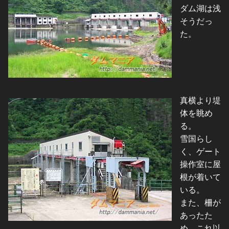
ダム湖は浅
そうだっ
た。
真横より堤
体を眺め
る。
雪国らし
く、ゲート
操作室に屋
根が着いて
いる。
また、柵が
あったた
め、これ以