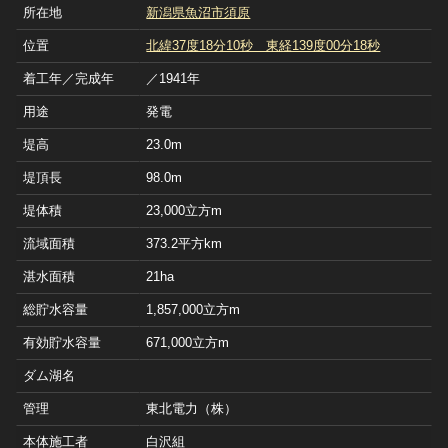
所在地
新潟県魚沼市須原
位置
北緯37度18分10秒 東経139度00分18秒
着工年／完成年
／1941年
用途
発電
堤高
23.0m
堤頂長
98.0m
堤体積
23,000立方m
流域面積
373.2平方km
湛水面積
21ha
総貯水容量
1,857,000立方m
有効貯水容量
671,000立方m
ダム湖名
管理
東北電力（株）
本体施工者
白沢組