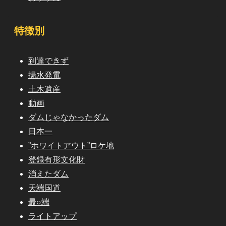
特徴別
到達できず
揚水発電
土木遺産
動画
ダムじゃなかったダム
日本一
”ホワイトアウト”ロケ地
登録有形文化財
消えたダム
天端国道
最○端
ライトアップ